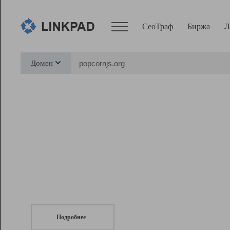
СеоТраф
Биржа
Л
Сервисы
Домен
СеоТраф
Монитор
Биржа
Pro
Линк+
СеоТраф
Запустите
продвижение сайта
c LinkPad.
Ресурсы
Вебмастер
Подробнее