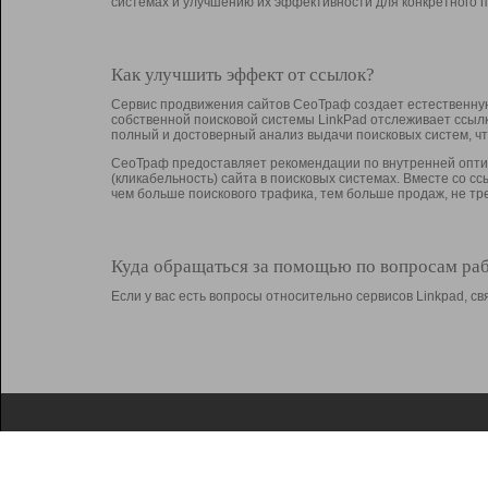
системах и улучшению их эффективности для конкретного п
Как улучшить эффект от ссылок?
Сервис продвижения сайтов СеоТраф создает естественную
собственной поисковой системы LinkPad отслеживает ссыл
полный и достоверный анализ выдачи поисковых систем, ч
СеоТраф предоставляет рекомендации по внутренней оптим
(кликабельность) сайта в поисковых системах. Вместе со с
чем больше поискового трафика, тем больше продаж, не 
Куда обращаться за помощью по вопросам ра
Если у вас есть вопросы относительно сервисов Linkpad, 
О Linkpad
Поддержка