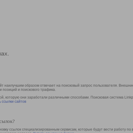
ах.
йт наилучшим образом отвечает на поисковый запрос пользователя. Внешние
и позиций и поискового трафика.
, которую они заработали различными способами. Поисковая система Linkpa
 ссылки сайтов
ссылок?
овку ссылок специализированным сервисам, которые будут вести работу по 