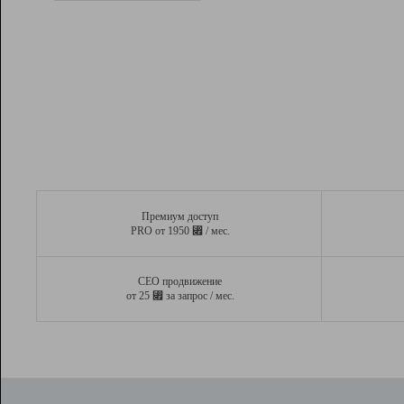
Рейтинг
Вывод и удержание в ТОП10 выдачи
поисковых систем
Инструменты
Разработчикам
Партнерская
программа
Помощь
Премиум доступ
⃏
PRO от 1950
/ мес.
СЕО продвижение
⃏
от 25
за запрос / мес.