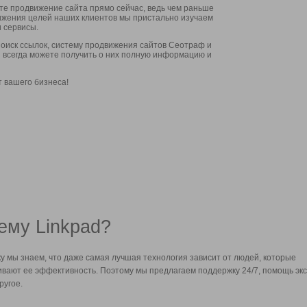
ите продвижение сайта прямо сейчас, ведь чем раньше
стижения целей наших клиентов мы пристально изучаем
 сервисы.
оиск ссылок, систему продвижения сайтов Сеотраф и
вы всегда можете получить о них полную информацию и
т вашего бизнеса!
ему Linkpad?
у мы знаем, что даже самая лучшая технология зависит от людей, которые
вают ее эффективность. Поэтому мы предлагаем поддержку 24/7, помощь экс
ругое.