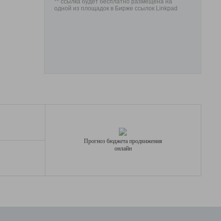
** ссылка будет бесплатно размещена на
одной из площадок в Бирже ссылок Linkpad
Прогноз бюджета продвижения
онлайн