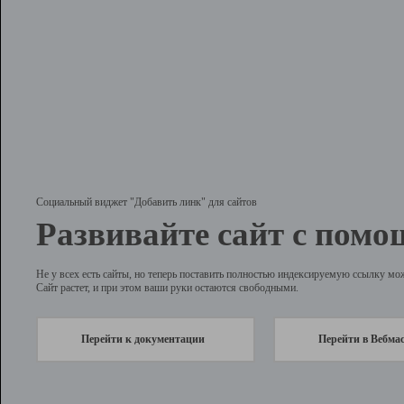
Социальный виджет "Добавить линк" для сайтов
Развивайте сайт с помо
Не у всех есть сайты, но теперь поставить полностью индексируемую ссылку мо
Сайт растет, и при этом ваши руки остаются свободными.
Перейти к документации
Перейти в Вебма