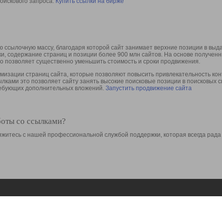
оискового запроса.
Купить ссылки на бирже
 ссылочную массу, благодаря которой сайт занимает верхние позиции в выд
ки, содержание страниц и позиции более 900 млн сайтов. На основе получе
то позволяет существенно уменьшить стоимость и сроки продвижения.
изации страниц сайта, которые позволяют повысить привлекательность конт
сылками это позволяет сайту занять высокие поисковые позиции в поисковых 
требующих дополнительных вложений.
Запустить продвижение сайта
боты со ссылками?
свяжитесь с нашей профессиональной службой поддержки, которая всегда рада
Ресурсы