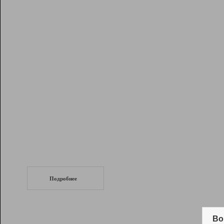
Рейтинг
Инструменты
Разработчикам
Партнерская
программа
Помощь
СеоТраф
Запустите
продвижение сайта
c LinkPad.
Подробнее
Вывод и удержание в ТОП10 выдачи
поисковых систем
Во