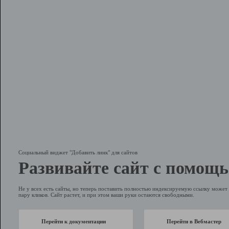
Социальный виджет "Добавить линк" для сайтов
Развивайте сайт с помощь
Не у всех есть сайты, но теперь поставить полностью индексируемую ссылку может 
пару кликов. Сайт растет, и при этом ваши руки остаются свободными.
Перейти к документации
Перейти в Вебмастер