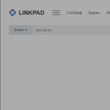
СеоТраф
Биржа
Л
Сервисы
Домен
СеоТраф
Монитор
Биржа
Pro
Линк+
Ресурсы
Вебмастер