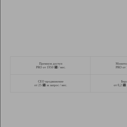
Премиум доступ
Монито
⃏
PRO от 1950
/ мес.
PRO от
СЕО продвижение
Бир
⃏
⃏
от 25
за запрос / мес.
от 0,2