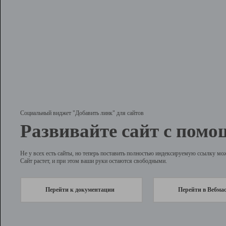
Социальный виджет "Добавить линк" для сайтов
Развивайте сайт с помо
Не у всех есть сайты, но теперь поставить полностью индексируемую ссылку мо
Сайт растет, и при этом ваши руки остаются свободными.
Перейти к документации
Перейти в Вебма