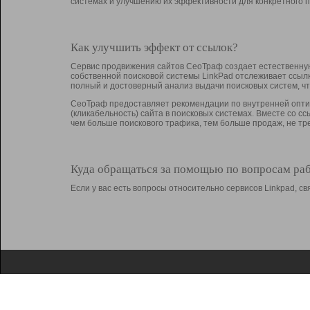
системах и улучшению их эффективности для конкретного п
Как улучшить эффект от ссылок?
Сервис продвижения сайтов СеоТраф создает естественную
собственной поисковой системы LinkPad отслеживает ссыл
полный и достоверный анализ выдачи поисковых систем, ч
СеоТраф предоставляет рекомендации по внутренней оптим
(кликабельность) сайта в поисковых системах. Вместе со с
чем больше поискового трафика, тем больше продаж, не 
Куда обращаться за помощью по вопросам ра
Если у вас есть вопросы относительно сервисов Linkpad, 
О Linkpad
Поддержка