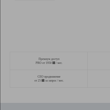
Рейтинг
Вывод и удержание в ТОП10 выдачи
поисковых систем
Инструменты
Разработчикам
Партнерская
программа
Помощь
Премиум доступ
⃏
PRO от 1950
/ мес.
СЕО продвижение
⃏
от 25
за запрос / мес.