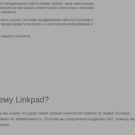
ите продвижение сайта прямо сейчас, ведь чем раньше
стижения целей наших клиентов мы пристально изучаем
 сервисы.
оиск ссылок, систему продвижения сайтов Сеотраф и
вы всегда можете получить о них полную информацию и
т вашего бизнеса!
ему Linkpad?
у мы знаем, что даже самая лучшая технология зависит от людей, которые
вают ее эффективность. Поэтому мы предлагаем поддержку 24/7, помощь экс
ругое.