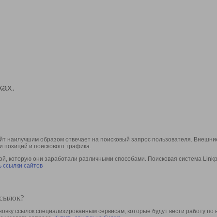
ах.
йт наилучшим образом отвечает на поисковый запрос пользователя. Внешние
и позиций и поискового трафика.
, которую они заработали различными способами. Поисковая система Linkpa
 ссылки сайтов
ссылок?
овку ссылок специализированным сервисам, которые будут вести работу по 