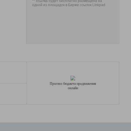
** ссылка будет бесплатно размещена на
одной из площадок в Бирже ссылок Linkpad
Прогноз бюджета продвижения
онлайн