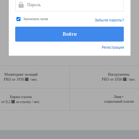
Пароль
Запомнить меня
Забыли пароль?
Регистрация
Мониторинг позиций
Инструменты
⃏
⃏
PRO от 1950
/ мес.
PRO от 1950
/ мес.
Биржа ссылок
Линк+
⃏
социальный плагин
от 0,2
за ссылку / мес.