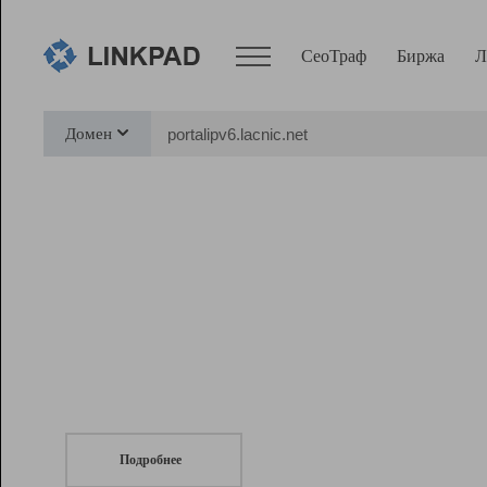
СеоТраф
Биржа
Л
Сервисы
Домен
СеоТраф
Монитор
Биржа
Pro
Линк+
СеоТраф
Запустите
продвижение сайта
c LinkPad.
Ресурсы
Вебмастер
Подробнее