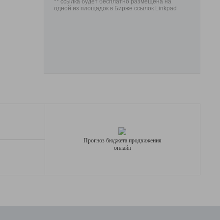
** ссылка будет бесплатно размещена на
одной из площадок в Бирже ссылок Linkpad
Прогноз бюджета продвижения
онлайн