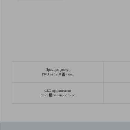
Рейтинг
Вывод и удержание в ТОП10 выдачи
поисковых систем
Инструменты
Разработчикам
Партнерская
программа
Помощь
Премиум доступ
⃏
PRO от 1950
/ мес.
СЕО продвижение
⃏
от 25
за запрос / мес.