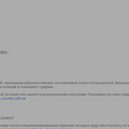
ах.
йт наилучшим образом отвечает на поисковый запрос пользователя. Внешние
и позиций и поискового трафика.
, которую они заработали различными способами. Поисковая система Linkpa
 ссылки сайтов
ссылок?
овку ссылок специализированным сервисам, которые будут вести работу по 