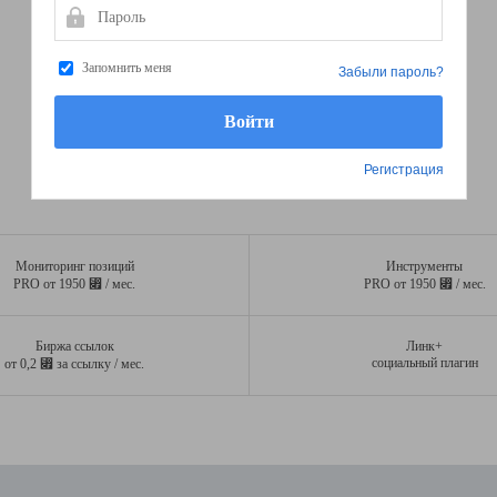
Пароль
Запомнить меня
Забыли пароль?
Регистрация
Мониторинг позиций
Инструменты
⃏
⃏
PRO от 1950
/ мес.
PRO от 1950
/ мес.
Биржа ссылок
Линк+
⃏
социальный плагин
от 0,2
за ссылку / мес.