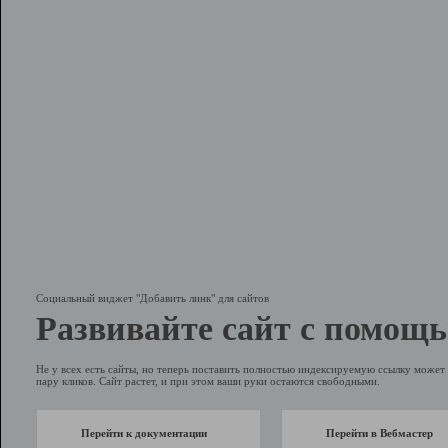
Социальный виджет "Добавить линк" для сайтов
Развивайте сайт с помощь
Не у всех есть сайты, но теперь поставить полностью индексируемую ссылку может 
пару кликов. Сайт растет, и при этом ваши руки остаются свободными.
Перейти к документации
Перейти в Вебмастер