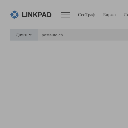
СеоТраф
Биржа
Л
Сервисы
Домен
СеоТраф
Монитор
Биржа
Pro
Линк+
Ресурсы
Вебмастер