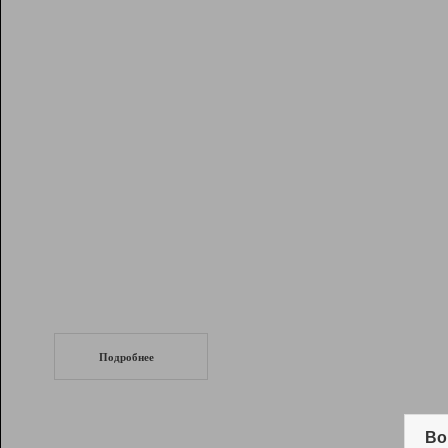
Рейтинг
Инструменты
Разработчикам
Партнерская
программа
Помощь
СеоТраф
Запустите
продвижение сайта
c LinkPad.
Подробнее
Вывод и удержание в ТОП10 выдачи
поисковых систем
Во