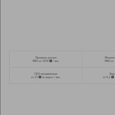
Премиум доступ
Монито
⃏
PRO от 1950
/ мес.
PRO от
СЕО продвижение
Бир
⃏
⃏
от 25
за запрос / мес.
от 0,2