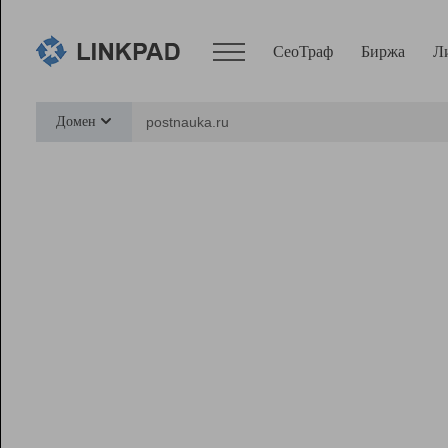
СеоТраф
Биржа
Л
Сервисы
Домен
СеоТраф
Монитор
Биржа
Pro
Линк+
Ресурсы
Вебмастер