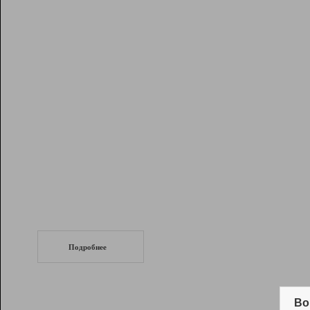
Рейтинг
Инструменты
Разработчикам
Партнерская
программа
Помощь
СеоТраф
Запустите
продвижение сайта
c LinkPad.
Подробнее
Вывод и удержание в ТОП10 выдачи
поисковых систем
Во