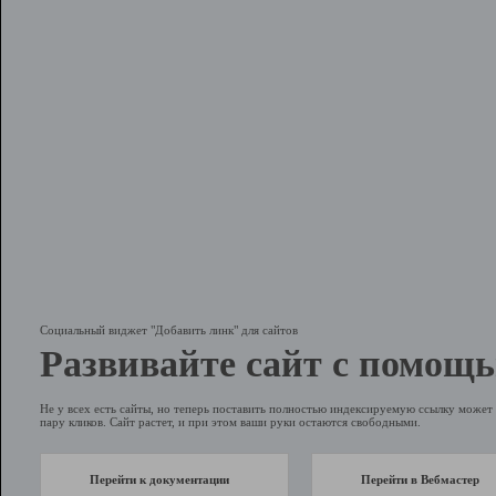
Социальный виджет "Добавить линк" для сайтов
Развивайте сайт с помощь
Не у всех есть сайты, но теперь поставить полностью индексируемую ссылку может 
пару кликов. Сайт растет, и при этом ваши руки остаются свободными.
Перейти к документации
Перейти в Вебмастер