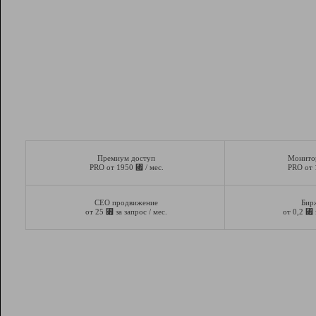
Премиум доступ
Монито
⃏
PRO от 1950
/ мес.
PRO от
СЕО продвижение
Бир
⃏
⃏
от 25
за запрос / мес.
от 0,2