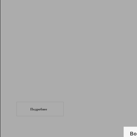
Рейтинг
Инструменты
Разработчикам
Партнерская
программа
Помощь
СеоТраф
Запустите
продвижение сайта
c LinkPad.
Подробнее
Вывод и удержание в ТОП10 выдачи
поисковых систем
Во