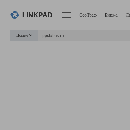
СеоТраф
Биржа
Л
Сервисы
Домен
СеоТраф
Монитор
Биржа
Pro
Линк+
Ресурсы
Вебмастер