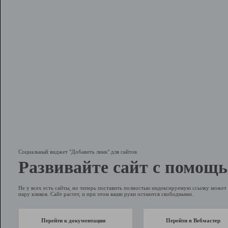
Социальный виджет "Добавить линк" для сайтов
Развивайте сайт с помощь
Не у всех есть сайты, но теперь поставить полностью индексируемую ссылку может 
пару кликов. Сайт растет, и при этом ваши руки остаются свободными.
Перейти к документации
Перейти в Вебмастер