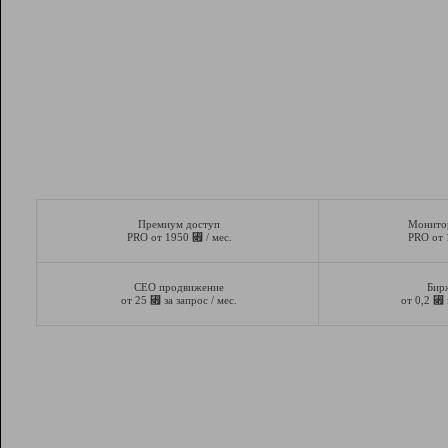
Премиум доступ
Монито
⃏
PRO от 1950
/ мес.
PRO от
СЕО продвижение
Бир
⃏
⃏
от 25
за запрос / мес.
от 0,2