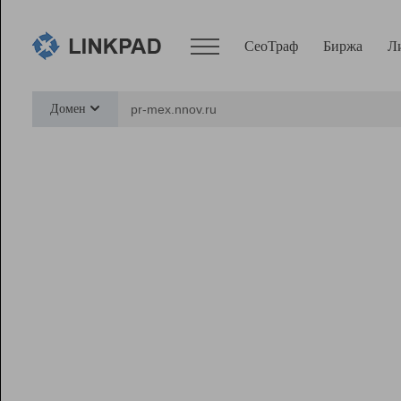
СеоТраф
Биржа
Л
Сервисы
Домен
СеоТраф
Монитор
Биржа
Pro
Линк+
Ресурсы
Вебмастер