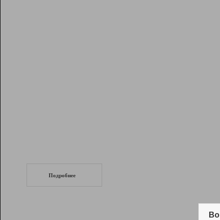
Рейтинг
Инструменты
Разработчикам
Партнерская
программа
Помощь
СеоТраф
Запустите
продвижение сайта
c LinkPad.
Подробнее
Вывод и удержание в ТОП10 выдачи
поисковых систем
Во