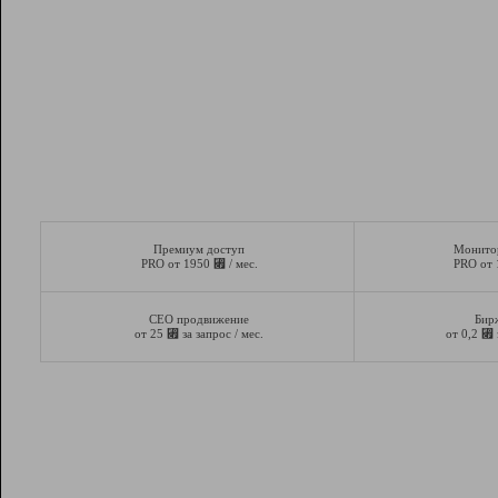
Премиум доступ
Монито
⃏
PRO от 1950
/ мес.
PRO от
СЕО продвижение
Бир
⃏
⃏
от 25
за запрос / мес.
от 0,2