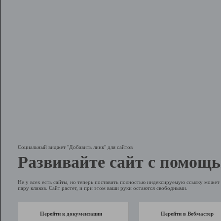
Социальный виджет "Добавить линк" для сайтов
Развивайте сайт с помощь
Не у всех есть сайты, но теперь поставить полностью индексируемую ссылку может 
пару кликов. Сайт растет, и при этом ваши руки остаются свободными.
Перейти к документации
Перейти в Вебмастер