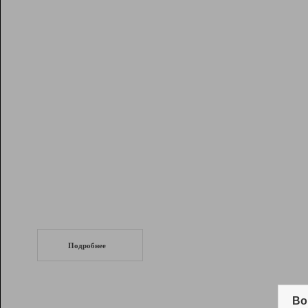
Рейтинг
Инструменты
Разработчикам
Партнерская
программа
Помощь
СеоТраф
Запустите
продвижение сайта
c LinkPad.
Подробнее
Вывод и удержание в ТОП10 выдачи
поисковых систем
Во