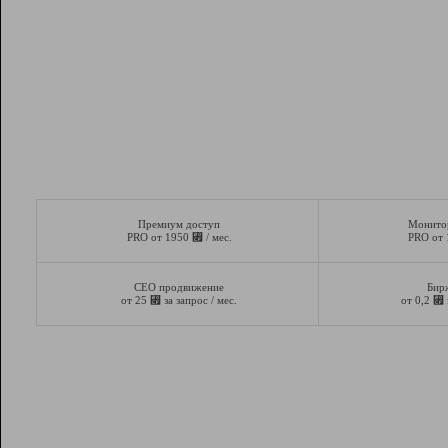
Премиум доступ
Монито
⃏
PRO от 1950
/ мес.
PRO от
СЕО продвижение
Бир
⃏
⃏
от 25
за запрос / мес.
от 0,2