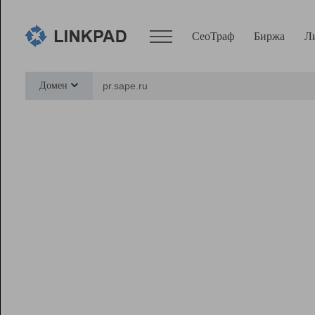
СеоТраф
Биржа
Л
Сервисы
Домен
СеоТраф
Монитор
Биржа
Pro
Линк+
Ресурсы
Вебмастер