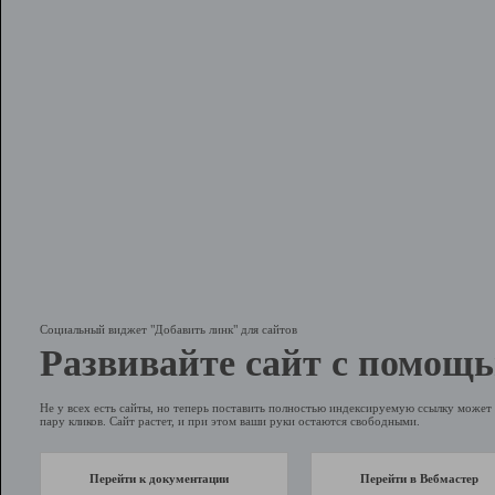
Социальный виджет "Добавить линк" для сайтов
Развивайте сайт с помощь
Не у всех есть сайты, но теперь поставить полностью индексируемую ссылку может 
пару кликов. Сайт растет, и при этом ваши руки остаются свободными.
Перейти к документации
Перейти в Вебмастер