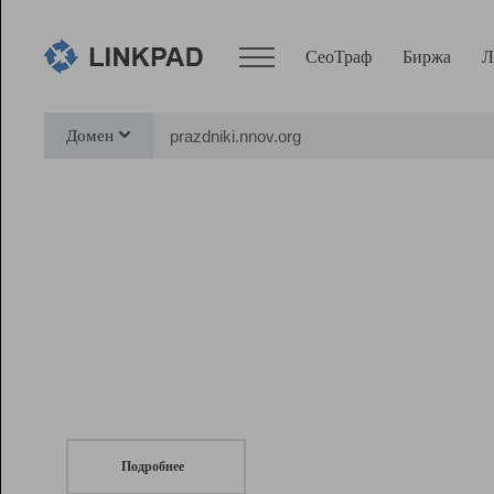
СеоТраф
Биржа
Л
Сервисы
Домен
СеоТраф
Монитор
Биржа
Pro
Линк+
СеоТраф
Запустите
продвижение сайта
c LinkPad.
Ресурсы
Вебмастер
Подробнее