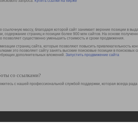
оискового запроса.
Купить ссылки на бирже
 ссылочную массу, благодаря которой сайт занимает верхние позиции в выд
ки, содержание страниц и позиции более 900 млн сайтов. На основе получе
то позволяет существенно уменьшить стоимость и сроки продвижения.
изации страниц сайта, которые позволяют повысить привлекательность конт
сылками это позволяет сайту занять высокие поисковые позиции в поисковых 
требующих дополнительных вложений.
Запустить продвижение сайта
боты со ссылками?
свяжитесь с нашей профессиональной службой поддержки, которая всегда рада
Ресурсы