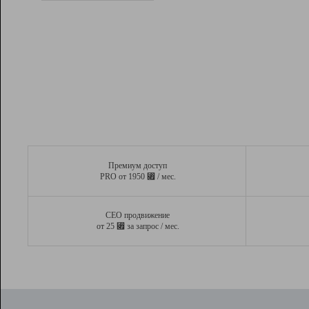
Рейтинг
Вывод и удержание в ТОП10 выдачи
поисковых систем
Инструменты
Разработчикам
Партнерская
программа
Помощь
Премиум доступ
⃏
PRO от 1950
/ мес.
СЕО продвижение
⃏
от 25
за запрос / мес.