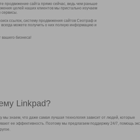
ите продвижение сайта прямо сейчас, ведь чем раньше
стижения целей наших клиентов мы пристально изучаем
 сервисы.
оиск ссылок, систему продвижения сайтов Сеотраф и
вы всегда можете получить о них полную информацию и
т вашего бизнеса!
ему Linkpad?
у мы знаем, что даже самая лучшая технология зависит от людей, которые
вают ее эффективность. Поэтому мы предлагаем поддержку 24/7, помощь экс
ругое.