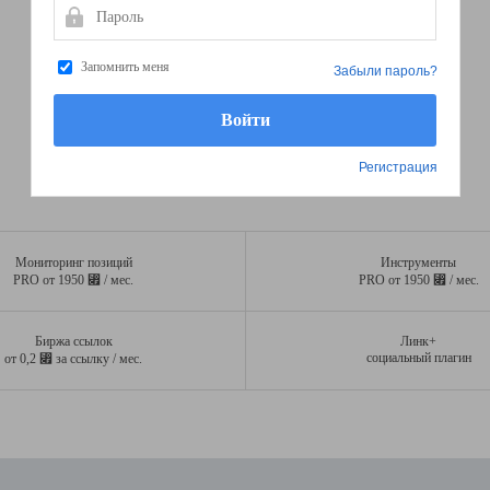
Пароль
Запомнить меня
Забыли пароль?
Регистрация
Мониторинг позиций
Инструменты
⃏
⃏
PRO от 1950
/ мес.
PRO от 1950
/ мес.
Биржа ссылок
Линк+
⃏
социальный плагин
от 0,2
за ссылку / мес.