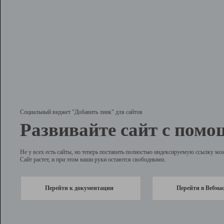
Социальный виджет "Добавить линк" для сайтов
Развивайте сайт с помо
Не у всех есть сайты, но теперь поставить полностью индексируемую ссылку мо
Сайт растет, и при этом ваши руки остаются свободными.
Перейти к документации
Перейти в Вебма