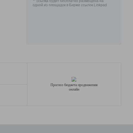
** ссылка будет бесплатно размещена на
одной из площадок в Бирже ссылок Linkpad
Прогноз бюджета продвижения
онлайн