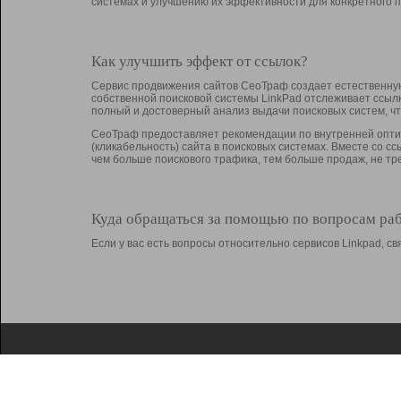
системах и улучшению их эффективности для конкретного п
Как улучшить эффект от ссылок?
Сервис продвижения сайтов СеоТраф создает естественную
собственной поисковой системы LinkPad отслеживает ссыл
полный и достоверный анализ выдачи поисковых систем, ч
СеоТраф предоставляет рекомендации по внутренней оптим
(кликабельность) сайта в поисковых системах. Вместе со с
чем больше поискового трафика, тем больше продаж, не 
Куда обращаться за помощью по вопросам ра
Если у вас есть вопросы относительно сервисов Linkpad, 
О Linkpad
Поддержка