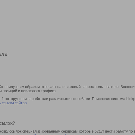
ах.
йт наилучшим образом отвечает на поисковый запрос пользователя. Внешние
и позиций и поискового трафика.
, которую они заработали различными способами. Поисковая система Linkpa
 ссылки сайтов
ссылок?
овку ссылок специализированным сервисам, которые будут вести работу по 