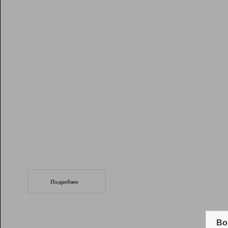
Рейтинг
Инструменты
Разработчикам
Партнерская
программа
Помощь
СеоТраф
Запустите
продвижение сайта
c LinkPad.
Подробнее
Вывод и удержание в ТОП10 выдачи
поисковых систем
Во