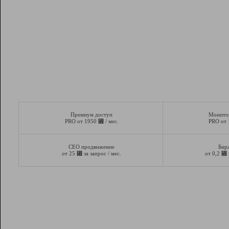
Премиум доступ
Монито
⃏
PRO от 1950
/ мес.
PRO от
СЕО продвижение
Бир
⃏
⃏
от 25
за запрос / мес.
от 0,2