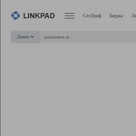
СеоТраф
Биржа
Л
Сервисы
Домен
СеоТраф
Монитор
Биржа
Pro
Линк+
Ресурсы
Вебмастер