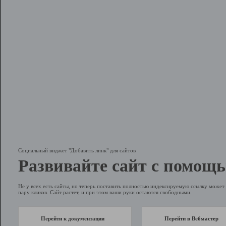
Социальный виджет "Добавить линк" для сайтов
Развивайте сайт с помощь
Не у всех есть сайты, но теперь поставить полностью индексируемую ссылку может 
пару кликов. Сайт растет, и при этом ваши руки остаются свободными.
Перейти к документации
Перейти в Вебмастер