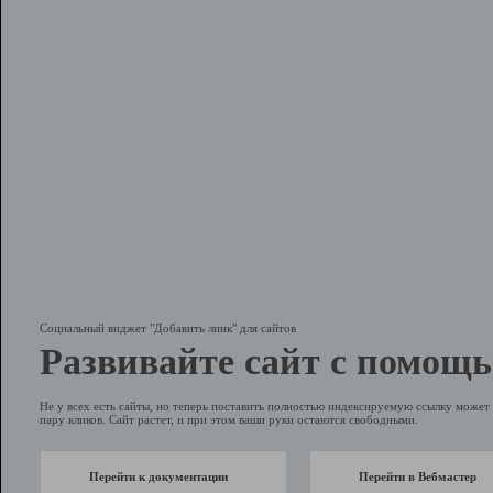
Социальный виджет "Добавить линк" для сайтов
Развивайте сайт с помощь
Не у всех есть сайты, но теперь поставить полностью индексируемую ссылку может 
пару кликов. Сайт растет, и при этом ваши руки остаются свободными.
Перейти к документации
Перейти в Вебмастер