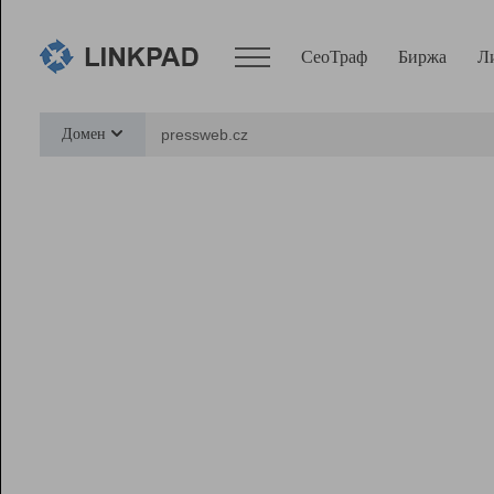
СеоТраф
Биржа
Л
Сервисы
Домен
СеоТраф
Монитор
Биржа
Pro
Линк+
Ресурсы
Вебмастер