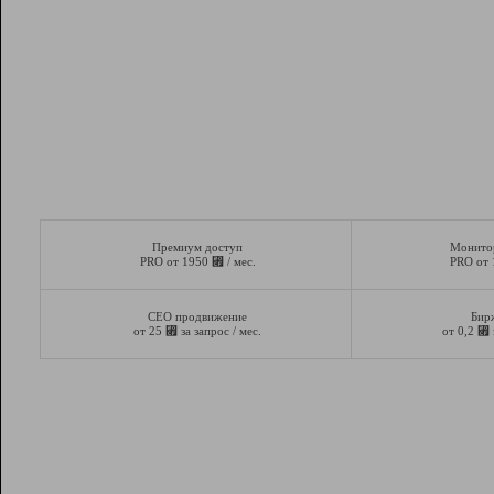
Премиум доступ
Монито
⃏
PRO от 1950
/ мес.
PRO от
СЕО продвижение
Бир
⃏
⃏
от 25
за запрос / мес.
от 0,2