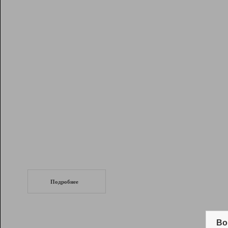
Рейтинг
Инструменты
Разработчикам
Партнерская
программа
Помощь
СеоТраф
Запустите
продвижение сайта
c LinkPad.
Подробнее
Вывод и удержание в ТОП10 выдачи
поисковых систем
Во