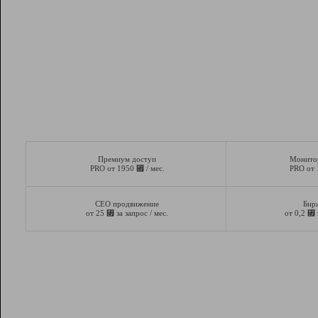
Премиум доступ
Монито
⃏
PRO от 1950
/ мес.
PRO от
СЕО продвижение
Бир
⃏
⃏
от 25
за запрос / мес.
от 0,2