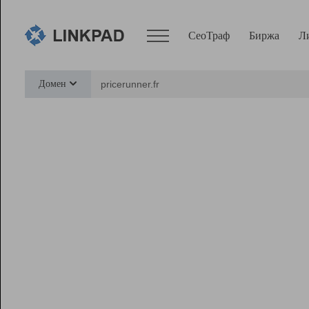
СеоТраф
Биржа
Л
Сервисы
Домен
СеоТраф
Монитор
Биржа
Pro
Линк+
Ресурсы
Вебмастер