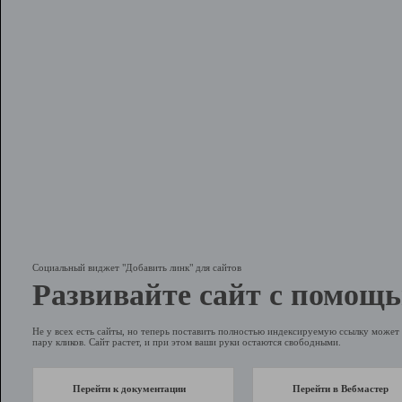
Социальный виджет "Добавить линк" для сайтов
Развивайте сайт с помощь
Не у всех есть сайты, но теперь поставить полностью индексируемую ссылку может 
пару кликов. Сайт растет, и при этом ваши руки остаются свободными.
Перейти к документации
Перейти в Вебмастер