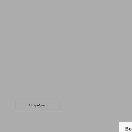
Рейтинг
Инструменты
Разработчикам
Партнерская
программа
Помощь
СеоТраф
Запустите
продвижение сайта
c LinkPad.
Подробнее
Вывод и удержание в ТОП10 выдачи
поисковых систем
Во