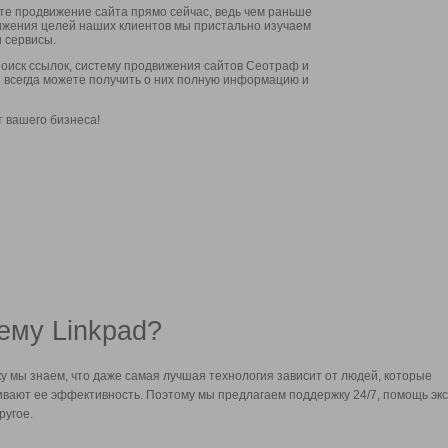
ите продвижение сайта прямо сейчас, ведь чем раньше
стижения целей наших клиентов мы пристально изучаем
 сервисы.
оиск ссылок, систему продвижения сайтов Сеотраф и
вы всегда можете получить о них полную информацию и
т вашего бизнеса!
ему Linkpad?
у мы знаем, что даже самая лучшая технология зависит от людей, которые
вают ее эффективность. Поэтому мы предлагаем поддержку 24/7, помощь экс
ругое.