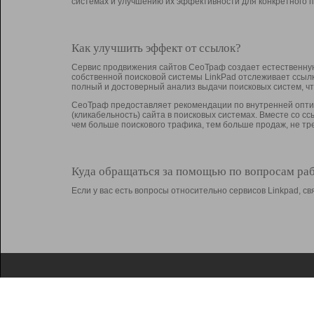
системах и улучшению их эффективности для конкретного п
Как улучшить эффект от ссылок?
Сервис продвижения сайтов СеоТраф создает естественную
собственной поисковой системы LinkPad отслеживает ссыл
полный и достоверный анализ выдачи поисковых систем, ч
СеоТраф предоставляет рекомендации по внутренней оптим
(кликабельность) сайта в поисковых системах. Вместе со с
чем больше поискового трафика, тем больше продаж, не 
Куда обращаться за помощью по вопросам ра
Если у вас есть вопросы относительно сервисов Linkpad, 
О Linkpad
Поддержка