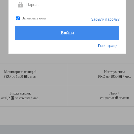
Пароль
Запомнить меня
Забыли пароль?
Регистрация
Мониторинг позиций
Инструменты
⃏
⃏
PRO от 1950
/ мес.
PRO от 1950
/ мес.
Биржа ссылок
Линк+
⃏
социальный плагин
от 0,2
за ссылку / мес.