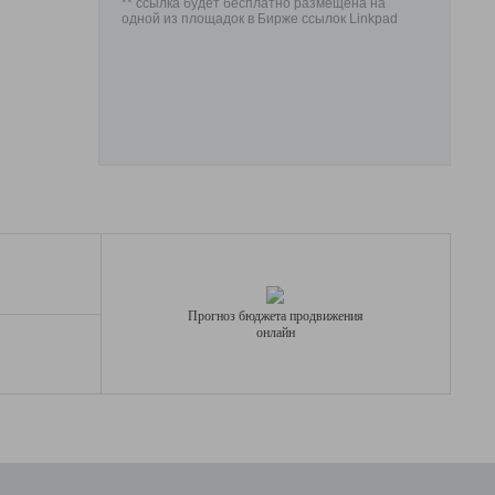
** ссылка будет бесплатно размещена на
одной из площадок в Бирже ссылок Linkpad
Прогноз бюджета продвижения
онлайн