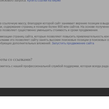
оискового запроса.
Купить ссылки на бирже
 ссылочную массу, благодаря которой сайт занимает верхние позиции в выд
ки, содержание страниц и позиции более 900 млн сайтов. На основе получе
то позволяет существенно уменьшить стоимость и сроки продвижения.
изации страниц сайта, которые позволяют повысить привлекательность конт
сылками это позволяет сайту занять высокие поисковые позиции в поисковых 
требующих дополнительных вложений.
Запустить продвижение сайта
боты со ссылками?
свяжитесь с нашей профессиональной службой поддержки, которая всегда рада
Ресурсы