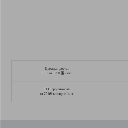
Рейтинг
Вывод и удержание в ТОП10 выдачи
поисковых систем
Инструменты
Разработчикам
Партнерская
программа
Помощь
Премиум доступ
⃏
PRO от 1950
/ мес.
СЕО продвижение
⃏
от 25
за запрос / мес.