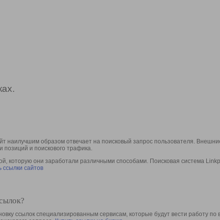
ах.
йт наилучшим образом отвечает на поисковый запрос пользователя. Внешние
и позиций и поискового трафика.
, которую они заработали различными способами. Поисковая система Linkpa
 ссылки сайтов
ссылок?
овку ссылок специализированным сервисам, которые будут вести работу по 