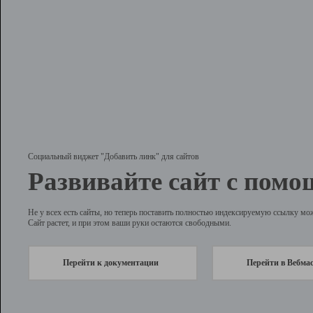
Социальный виджет "Добавить линк" для сайтов
Развивайте сайт с помо
Не у всех есть сайты, но теперь поставить полностью индексируемую ссылку мо
Сайт растет, и при этом ваши руки остаются свободными.
Перейти к документации
Перейти в Вебма