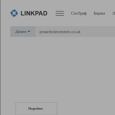
СеоТраф
Биржа
Л
Сервисы
Домен
СеоТраф
Монитор
Биржа
Pro
Линк+
СеоТраф
Запустите
продвижение сайта
c LinkPad.
Ресурсы
Вебмастер
Подробнее