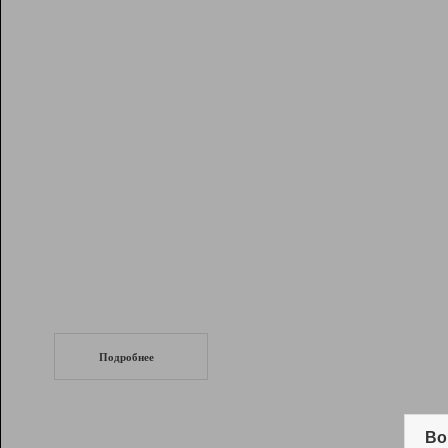
Рейтинг
Инструменты
Разработчикам
Партнерская
программа
Помощь
СеоТраф
Запустите
продвижение сайта
c LinkPad.
Подробнее
Вывод и удержание в ТОП10 выдачи
поисковых систем
Во