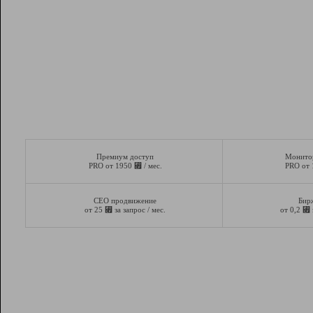
Премиум доступ
Монито
⃏
PRO от 1950
/ мес.
PRO от
СЕО продвижение
Бир
⃏
⃏
от 25
за запрос / мес.
от 0,2