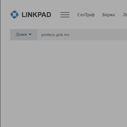
СеоТраф
Биржа
Л
Сервисы
Домен
СеоТраф
Монитор
Биржа
Pro
Линк+
Ресурсы
Вебмастер