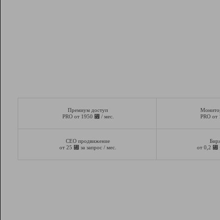
Премиум доступ
Монито
⃏
PRO от 1950
/ мес.
PRO от
СЕО продвижение
Бир
⃏
⃏
от 25
за запрос / мес.
от 0,2