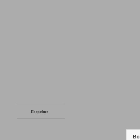
Рейтинг
Инструменты
Разработчикам
Партнерская
программа
Помощь
СеоТраф
Запустите
продвижение сайта
c LinkPad.
Подробнее
Вывод и удержание в ТОП10 выдачи
поисковых систем
Во