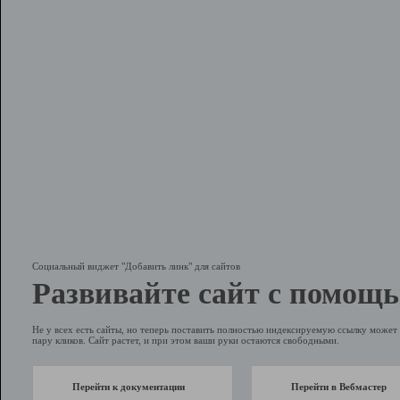
Социальный виджет "Добавить линк" для сайтов
Развивайте сайт с помощь
Не у всех есть сайты, но теперь поставить полностью индексируемую ссылку может 
пару кликов. Сайт растет, и при этом ваши руки остаются свободными.
Перейти к документации
Перейти в Вебмастер