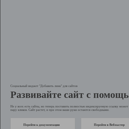
Социальный виджет "Добавить линк" для сайтов
Развивайте сайт с помощь
Не у всех есть сайты, но теперь поставить полностью индексируемую ссылку может 
пару кликов. Сайт растет, и при этом ваши руки остаются свободными.
Перейти к документации
Перейти в Вебмастер