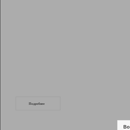
Рейтинг
Инструменты
Разработчикам
Партнерская
программа
Помощь
СеоТраф
Запустите
продвижение сайта
c LinkPad.
Подробнее
Вывод и удержание в ТОП10 выдачи
поисковых систем
Во