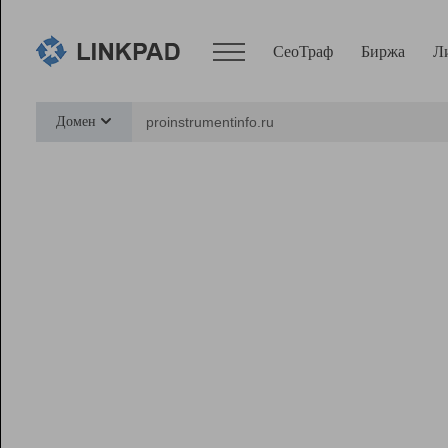
СеоТраф
Биржа
Л
Сервисы
Домен
СеоТраф
Монитор
Биржа
Pro
Линк+
Ресурсы
Вебмастер