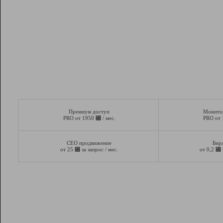
Премиум доступ
Монито
⃏
PRO от 1950
/ мес.
PRO от
СЕО продвижение
Бир
⃏
⃏
от 25
за запрос / мес.
от 0,2