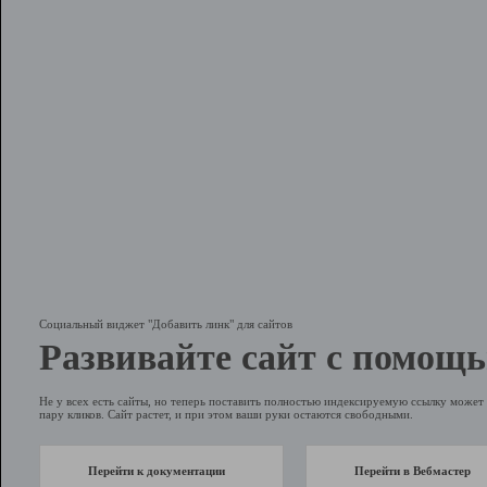
Социальный виджет "Добавить линк" для сайтов
Развивайте сайт с помощь
Не у всех есть сайты, но теперь поставить полностью индексируемую ссылку может 
пару кликов. Сайт растет, и при этом ваши руки остаются свободными.
Перейти к документации
Перейти в Вебмастер