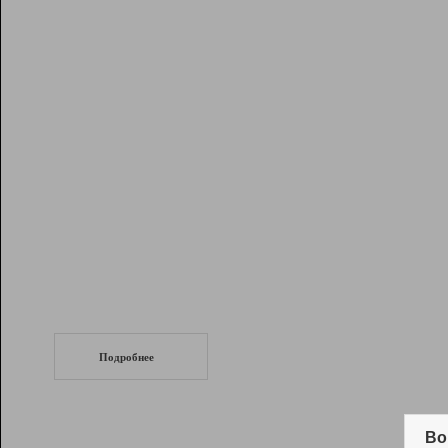
Рейтинг
Инструменты
Разработчикам
Партнерская
программа
Помощь
СеоТраф
Запустите
продвижение сайта
c LinkPad.
Подробнее
Вывод и удержание в ТОП10 выдачи
поисковых систем
Во