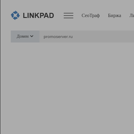
СеоТраф
Биржа
Л
Сервисы
Домен
СеоТраф
Монитор
Биржа
Pro
Линк+
Ресурсы
Вебмастер