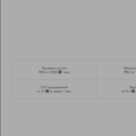
Премиум доступ
Монито
⃏
PRO от 1950
/ мес.
PRO от
СЕО продвижение
Бир
⃏
⃏
от 25
за запрос / мес.
от 0,2