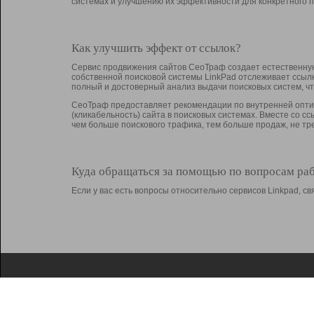
системах и улучшению их эффективности для конкретного п
Как улучшить эффект от ссылок?
Сервис продвижения сайтов СеоТраф создает естественную
собственной поисковой системы LinkPad отслеживает ссыл
полный и достоверный анализ выдачи поисковых систем, ч
СеоТраф предоставляет рекомендации по внутренней оптим
(кликабельность) сайта в поисковых системах. Вместе со с
чем больше поискового трафика, тем больше продаж, не 
Куда обращаться за помощью по вопросам ра
Если у вас есть вопросы относительно сервисов Linkpad, 
О Linkpad
Поддержка