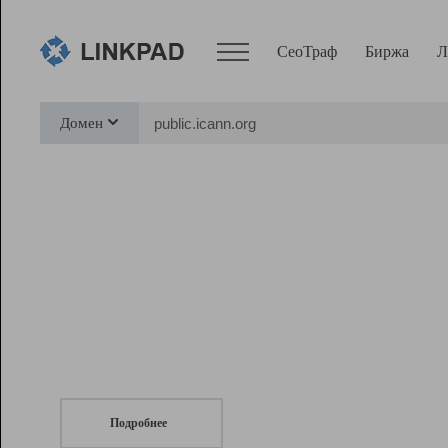
СеоТраф
Биржа
Л
Сервисы
Домен
СеоТраф
Монитор
Биржа
Pro
Линк+
СеоТраф
Запустите
продвижение сайта
c LinkPad.
Ресурсы
Вебмастер
Подробнее