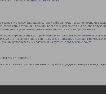
оискового запроса.
Купить ссылки на бирже
 ссылочную массу, благодаря которой сайт занимает верхние позиции в выд
ки, содержание страниц и позиции более 900 млн сайтов. На основе получе
то позволяет существенно уменьшить стоимость и сроки продвижения.
изации страниц сайта, которые позволяют повысить привлекательность конт
сылками это позволяет сайту занять высокие поисковые позиции в поисковых 
требующих дополнительных вложений.
Запустить продвижение сайта
боты со ссылками?
свяжитесь с нашей профессиональной службой поддержки, которая всегда рада
Ресурсы