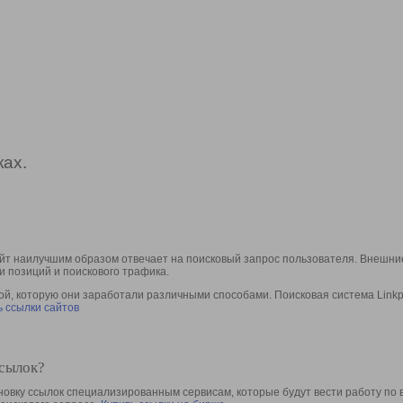
ах.
йт наилучшим образом отвечает на поисковый запрос пользователя. Внешние
и позиций и поискового трафика.
, которую они заработали различными способами. Поисковая система Linkpa
 ссылки сайтов
ссылок?
овку ссылок специализированным сервисам, которые будут вести работу по 