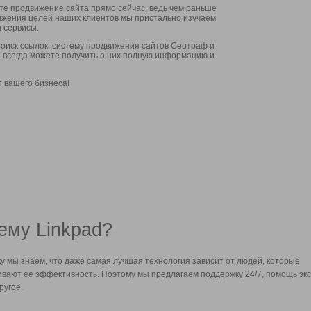
ите продвижение сайта прямо сейчас, ведь чем раньше
стижения целей наших клиентов мы пристально изучаем
 сервисы.
оиск ссылок, систему продвижения сайтов Сеотраф и
вы всегда можете получить о них полную информацию и
т вашего бизнеса!
ему Linkpad?
у мы знаем, что даже самая лучшая технология зависит от людей, которые
вают ее эффективность. Поэтому мы предлагаем поддержку 24/7, помощь экс
ругое.