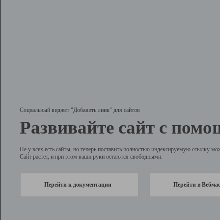
Социальный виджет "Добавить линк" для сайтов
Развивайте сайт с помо
Не у всех есть сайты, но теперь поставить полностью индексируемую ссылку мо
Сайт растет, и при этом ваши руки остаются свободными.
Перейти к документации
Перейти в Вебма