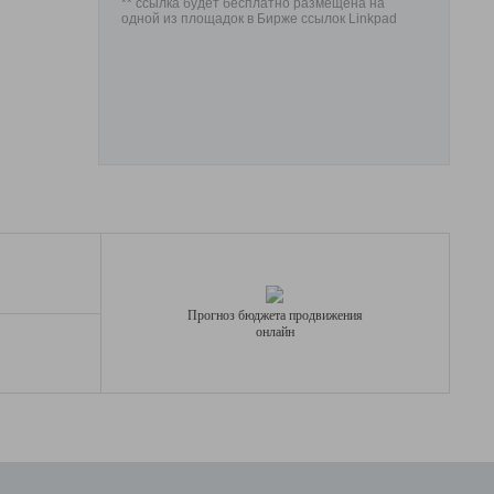
** ссылка будет бесплатно размещена на
одной из площадок в Бирже ссылок Linkpad
Прогноз бюджета продвижения
онлайн