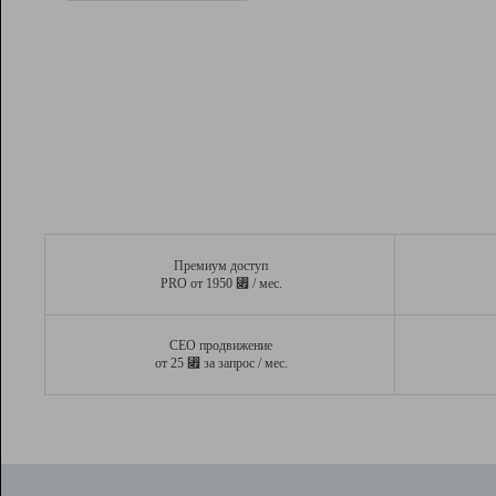
Рейтинг
Вывод и удержание в ТОП10 выдачи
поисковых систем
Инструменты
Разработчикам
Партнерская
программа
Помощь
Премиум доступ
⃏
PRO от 1950
/ мес.
СЕО продвижение
⃏
от 25
за запрос / мес.