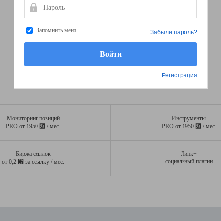
Пароль
Запомнить меня
Забыли пароль?
Регистрация
Мониторинг позиций
Инструменты
⃏
⃏
PRO от 1950
/ мес.
PRO от 1950
/ мес.
Биржа ссылок
Линк+
⃏
социальный плагин
от 0,2
за ссылку / мес.