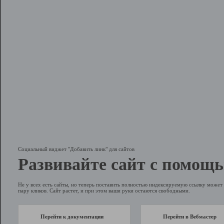
Социальный виджет "Добавить линк" для сайтов
Развивайте сайт с помощь
Не у всех есть сайты, но теперь поставить полностью индексируемую ссылку может 
пару кликов. Сайт растет, и при этом ваши руки остаются свободными.
Перейти к документации
Перейти в Вебмастер