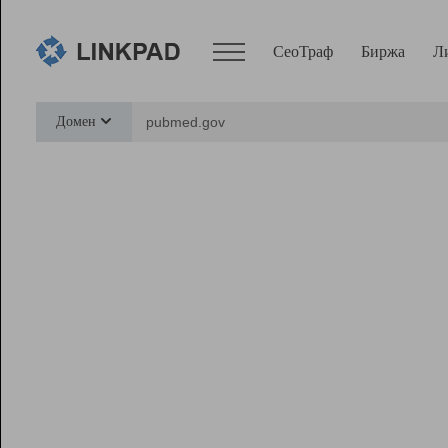
СеоТраф
Биржа
Л
Сервисы
Домен
СеоТраф
Монитор
Биржа
Pro
Линк+
Ресурсы
Вебмастер