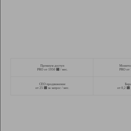
Премиум доступ
Монито
⃏
PRO от 1950
/ мес.
PRO от
СЕО продвижение
Бир
⃏
⃏
от 25
за запрос / мес.
от 0,2