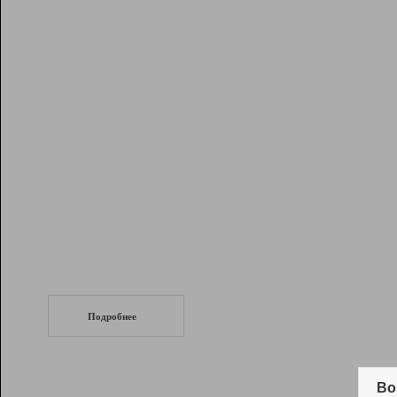
Рейтинг
Инструменты
Разработчикам
Партнерская
программа
Помощь
СеоТраф
Запустите
продвижение сайта
c LinkPad.
Подробнее
Вывод и удержание в ТОП10 выдачи
поисковых систем
Во