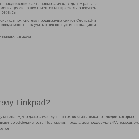
ите продвижение сайта прямо сейчас, ведь чем раньше
стижения целей наших клиентов мы пристально изучаем
 сервисы.
оиск ссылок, систему продвижения сайтов Сеотраф и
вы всегда можете получить о них полную информацию и
т вашего бизнеса!
ему Linkpad?
у мы знаем, что даже самая лучшая технология зависит от людей, которые
вают ее эффективность. Поэтому мы предлагаем поддержку 24/7, помощь экс
ругое.