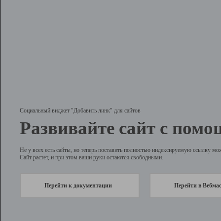
Социальный виджет "Добавить линк" для сайтов
Развивайте сайт с помо
Не у всех есть сайты, но теперь поставить полностью индексируемую ссылку мо
Сайт растет, и при этом ваши руки остаются свободными.
Перейти к документации
Перейти в Вебма