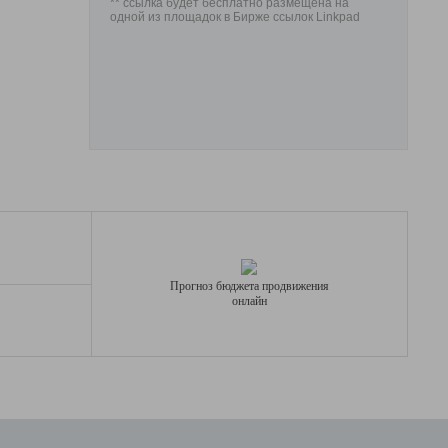
** ссылка будет бесплатно размещена на
одной из площадок в Бирже ссылок Linkpad
Прогноз бюджета продвижения
онлайн