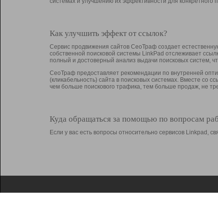
системах и улучшению их эффективности для конкретного п
Как улучшить эффект от ссылок?
Сервис продвижения сайтов СеоТраф создает естественную
собственной поисковой системы LinkPad отслеживает ссыл
полный и достоверный анализ выдачи поисковых систем, ч
СеоТраф предоставляет рекомендации по внутренней оптим
(кликабельность) сайта в поисковых системах. Вместе со с
чем больше поискового трафика, тем больше продаж, не 
Куда обращаться за помощью по вопросам ра
Если у вас есть вопросы относительно сервисов Linkpad, 
О Linkpad
Поддержка