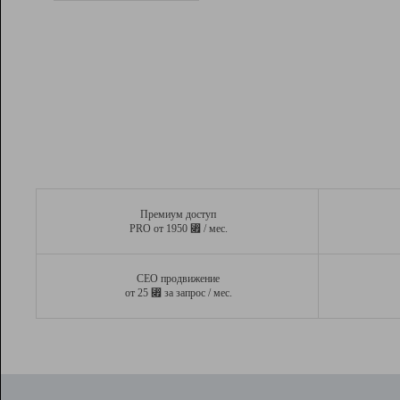
Рейтинг
Вывод и удержание в ТОП10 выдачи
поисковых систем
Инструменты
Разработчикам
Партнерская
программа
Помощь
Премиум доступ
⃏
PRO от 1950
/ мес.
СЕО продвижение
⃏
от 25
за запрос / мес.