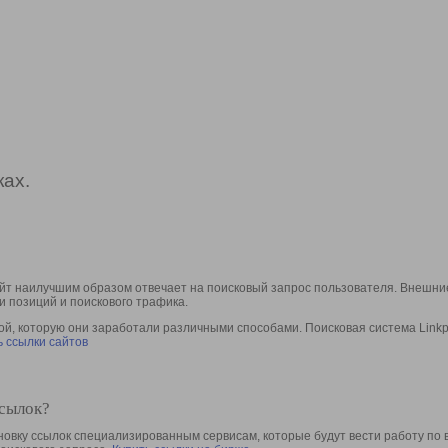
ах.
йт наилучшим образом отвечает на поисковый запрос пользователя. Внешние
и позиций и поискового трафика.
, которую они заработали различными способами. Поисковая система Linkpa
 ссылки сайтов
ссылок?
овку ссылок специализированным сервисам, которые будут вести работу по 