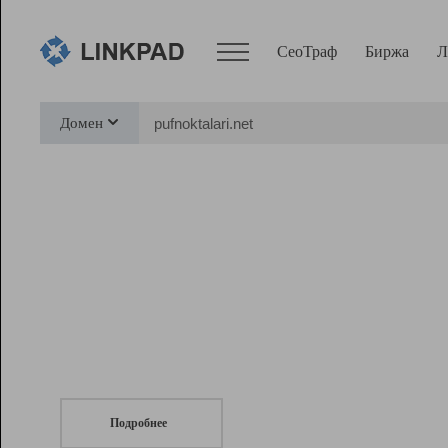
СеоТраф
Биржа
Л
Сервисы
Домен
СеоТраф
Монитор
Биржа
Pro
Линк+
СеоТраф
Запустите
продвижение сайта
c LinkPad.
Ресурсы
Вебмастер
Подробнее