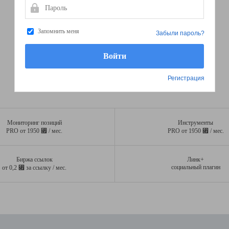
Пароль
Запомнить меня
Забыли пароль?
Регистрация
Мониторинг позиций
Инструменты
⃏
⃏
PRO от 1950
/ мес.
PRO от 1950
/ мес.
Биржа ссылок
Линк+
⃏
социальный плагин
от 0,2
за ссылку / мес.