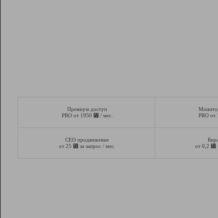
Премиум доступ
Монито
⃏
PRO от 1950
/ мес.
PRO от
СЕО продвижение
Бир
⃏
⃏
от 25
за запрос / мес.
от 0,2