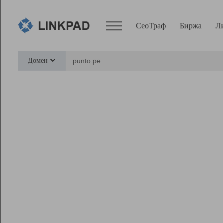
СеоТраф
Биржа
Л
Сервисы
Домен
СеоТраф
Монитор
Биржа
Pro
Линк+
Ресурсы
Вебмастер