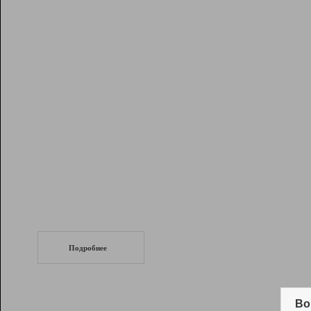
Рейтинг
Инструменты
Разработчикам
Партнерская
программа
Помощь
СеоТраф
Запустите
продвижение сайта
c LinkPad.
Подробнее
Вывод и удержание в ТОП10 выдачи
поисковых систем
Во