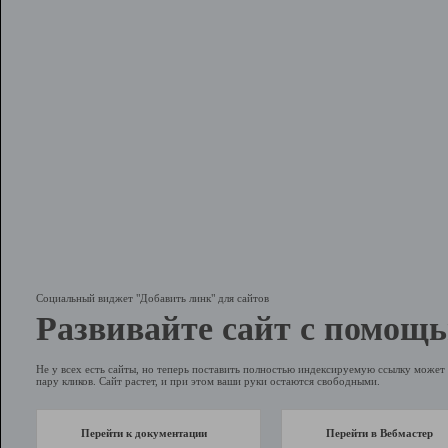
Социальный виджет "Добавить линк" для сайтов
Развивайте сайт с помощь
Не у всех есть сайты, но теперь поставить полностью индексируемую ссылку может 
пару кликов. Сайт растет, и при этом ваши руки остаются свободными.
Перейти к документации
Перейти в Вебмастер