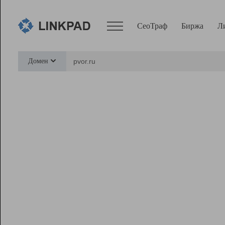
СеоТраф
Биржа
Л
Сервисы
Домен
СеоТраф
Монитор
Биржа
Pro
Линк+
Ресурсы
Вебмастер