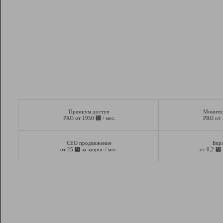
Премиум доступ
Монито
⃏
PRO от 1950
/ мес.
PRO от
СЕО продвижение
Бир
⃏
⃏
от 25
за запрос / мес.
от 0,2