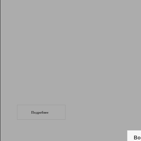
Рейтинг
Инструменты
Разработчикам
Партнерская
программа
Помощь
СеоТраф
Запустите
продвижение сайта
c LinkPad.
Подробнее
Вывод и удержание в ТОП10 выдачи
поисковых систем
Во