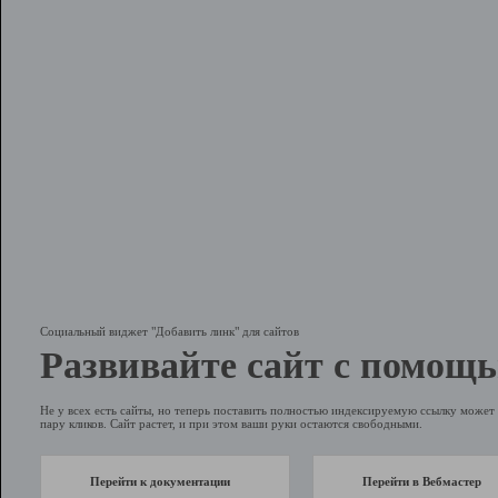
Социальный виджет "Добавить линк" для сайтов
Развивайте сайт с помощь
Не у всех есть сайты, но теперь поставить полностью индексируемую ссылку может 
пару кликов. Сайт растет, и при этом ваши руки остаются свободными.
Перейти к документации
Перейти в Вебмастер