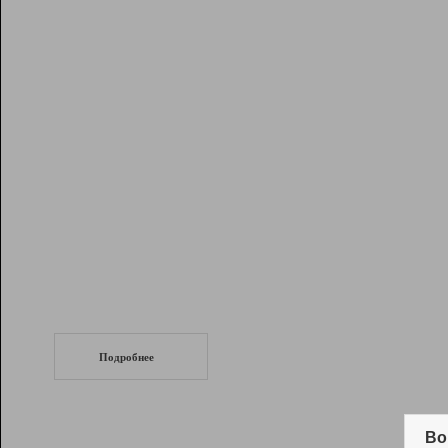
Рейтинг
Инструменты
Разработчикам
Партнерская
программа
Помощь
СеоТраф
Запустите
продвижение сайта
c LinkPad.
Подробнее
Вывод и удержание в ТОП10 выдачи
поисковых систем
Во