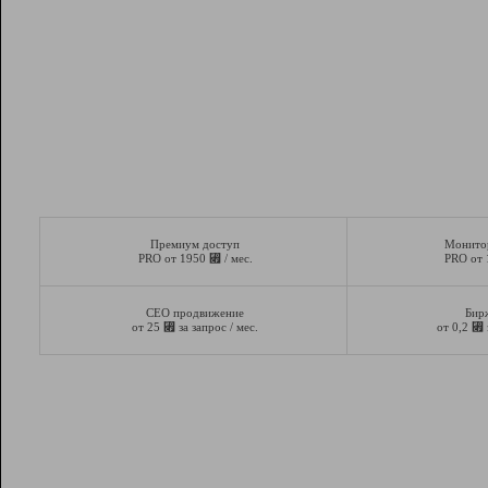
Премиум доступ
Монито
⃏
PRO от 1950
/ мес.
PRO от
СЕО продвижение
Бир
⃏
⃏
от 25
за запрос / мес.
от 0,2