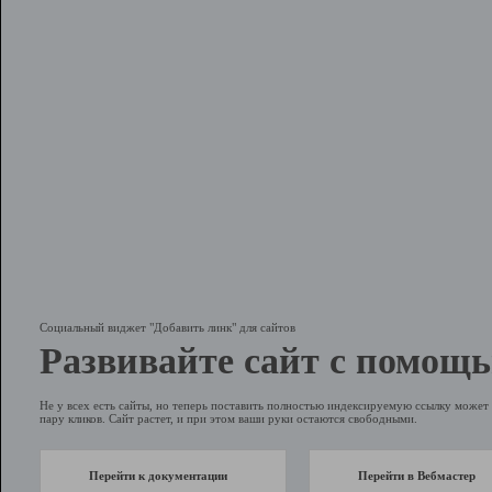
Социальный виджет "Добавить линк" для сайтов
Развивайте сайт с помощь
Не у всех есть сайты, но теперь поставить полностью индексируемую ссылку может 
пару кликов. Сайт растет, и при этом ваши руки остаются свободными.
Перейти к документации
Перейти в Вебмастер