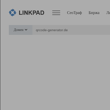
СеоТраф
Биржа
Л
Сервисы
Домен
СеоТраф
Монитор
Биржа
Pro
Линк+
Ресурсы
Вебмастер