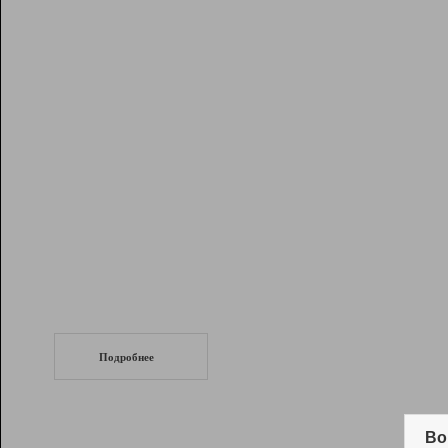
Рейтинг
Инструменты
Разработчикам
Партнерская
программа
Помощь
СеоТраф
Запустите
продвижение сайта
c LinkPad.
Подробнее
Вывод и удержание в ТОП10 выдачи
поисковых систем
Во