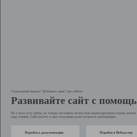
Социальный виджет "Добавить линк" для сайтов
Развивайте сайт с помощь
Не у всех есть сайты, но теперь поставить полностью индексируемую ссылку может 
пару кликов. Сайт растет, и при этом ваши руки остаются свободными.
Перейти к документации
Перейти в Вебмастер