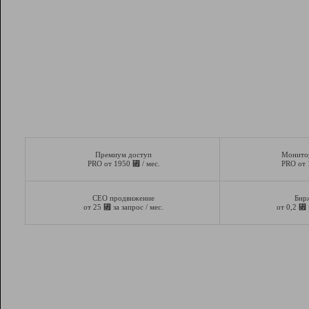
Премиум доступ
Монито
⃏
PRO от 1950
/ мес.
PRO от
СЕО продвижение
Бир
⃏
⃏
от 25
за запрос / мес.
от 0,2