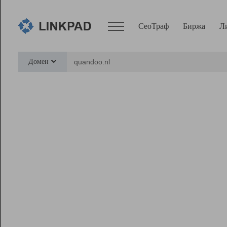
СеоТраф
Биржа
Л
Сервисы
Домен
СеоТраф
Монитор
Биржа
Pro
Линк+
Ресурсы
Вебмастер