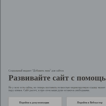
Социальный виджет "Добавить линк" для сайтов
Развивайте сайт с помощь
Не у всех есть сайты, но теперь поставить полностью индексируемую ссылку может 
пару кликов. Сайт растет, и при этом ваши руки остаются свободными.
Перейти к документации
Перейти в Вебмастер