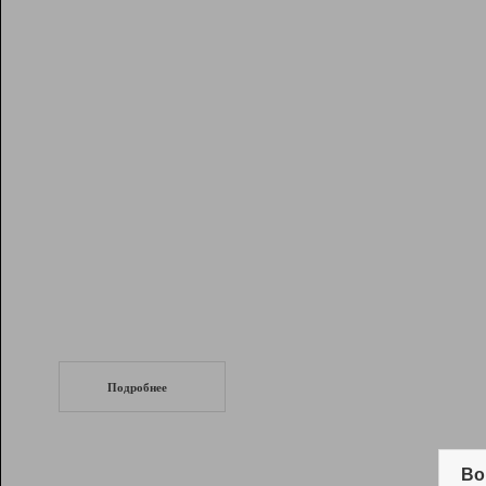
Рейтинг
Инструменты
Разработчикам
Партнерская
программа
Помощь
СеоТраф
Запустите
продвижение сайта
c LinkPad.
Подробнее
Вывод и удержание в ТОП10 выдачи
поисковых систем
Во