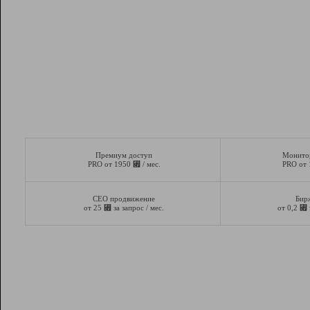
Премиум доступ
Монито
⃏
PRO от 1950
/ мес.
PRO от
СЕО продвижение
Бир
⃏
⃏
от 25
за запрос / мес.
от 0,2