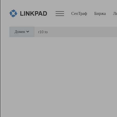
СеоТраф
Биржа
Л
Сервисы
Домен
СеоТраф
Монитор
Биржа
Pro
Линк+
Ресурсы
Вебмастер