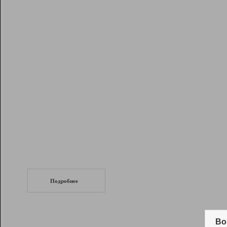
Рейтинг
Инструменты
Разработчикам
Партнерская
программа
Помощь
СеоТраф
Запустите
продвижение сайта
c LinkPad.
Подробнее
Вывод и удержание в ТОП10 выдачи
поисковых систем
Во