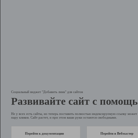
Социальный виджет "Добавить линк" для сайтов
Развивайте сайт с помощь
Не у всех есть сайты, но теперь поставить полностью индексируемую ссылку может 
пару кликов. Сайт растет, и при этом ваши руки остаются свободными.
Перейти к документации
Перейти в Вебмастер