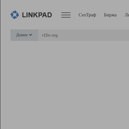
СеоТраф
Биржа
Л
Сервисы
Домен
СеоТраф
Монитор
Биржа
Pro
Линк+
Ресурсы
Вебмастер