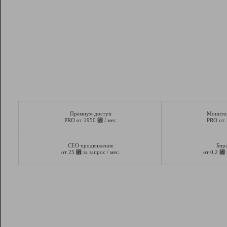
Премиум доступ
Монито
⃏
PRO от 1950
/ мес.
PRO от
СЕО продвижение
Бир
⃏
⃏
от 25
за запрос / мес.
от 0,2