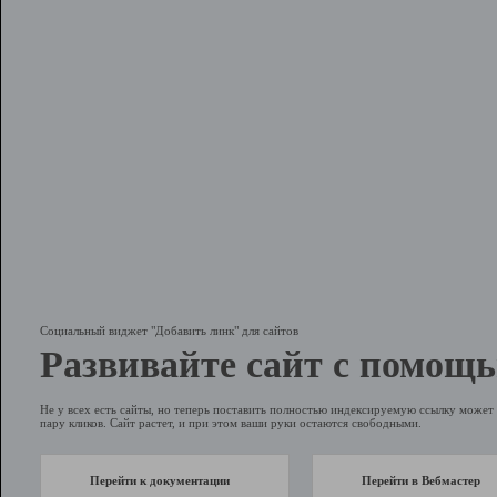
Социальный виджет "Добавить линк" для сайтов
Развивайте сайт с помощь
Не у всех есть сайты, но теперь поставить полностью индексируемую ссылку может 
пару кликов. Сайт растет, и при этом ваши руки остаются свободными.
Перейти к документации
Перейти в Вебмастер