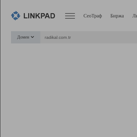
СеоТраф
Биржа
Л
Сервисы
Домен
СеоТраф
Монитор
Биржа
Pro
Линк+
Ресурсы
Вебмастер