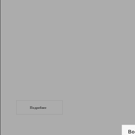
Рейтинг
Инструменты
Разработчикам
Партнерская
программа
Помощь
СеоТраф
Запустите
продвижение сайта
c LinkPad.
Подробнее
Вывод и удержание в ТОП10 выдачи
поисковых систем
Во