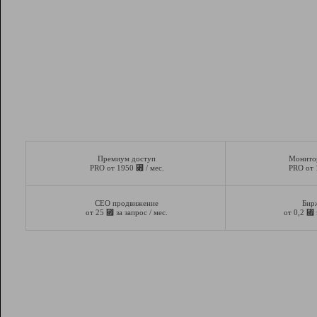
Премиум доступ
Монито
⃏
PRO от 1950
/ мес.
PRO от
СЕО продвижение
Бир
⃏
⃏
от 25
за запрос / мес.
от 0,2