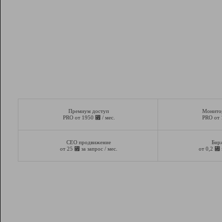
Премиум доступ
Монито
⃏
PRO от 1950
/ мес.
PRO от
СЕО продвижение
Бир
⃏
⃏
от 25
за запрос / мес.
от 0,2