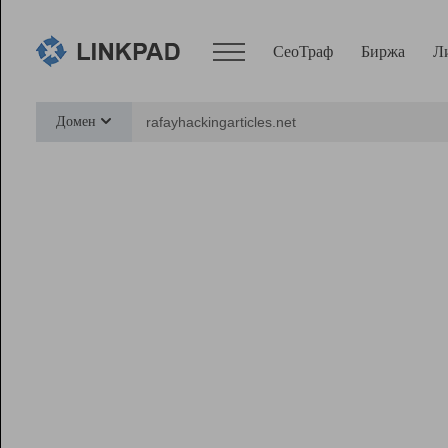
СеоТраф
Биржа
Л
Сервисы
Домен
СеоТраф
Монитор
Биржа
Pro
Линк+
Ресурсы
Вебмастер