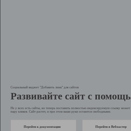
Социальный виджет "Добавить линк" для сайтов
Развивайте сайт с помощь
Не у всех есть сайты, но теперь поставить полностью индексируемую ссылку может 
пару кликов. Сайт растет, и при этом ваши руки остаются свободными.
Перейти к документации
Перейти в Вебмастер