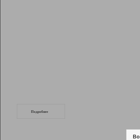
Рейтинг
Инструменты
Разработчикам
Партнерская
программа
Помощь
СеоТраф
Запустите
продвижение сайта
c LinkPad.
Подробнее
Вывод и удержание в ТОП10 выдачи
поисковых систем
Во