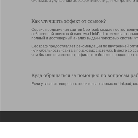
системах и улучшению их эффективности для конкретного п
Как улучшить эффект от ссылок?
Сервис продвижения сайтов СеоТраф создает естественную
собственной поисковой системы LinkPad отслеживает ссыл
полный и достоверный анализ выдачи поисковых систем, ч
СеоТраф предоставляет рекомендации по внутренней оптим
(кликабельность) сайта в поисковых системах. Вместе со с
чем больше поискового трафика, тем больше продаж, не 
Куда обращаться за помощью по вопросам ра
Если у вас есть вопросы относительно сервисов Linkpad, 
О Linkpad
Поддержка