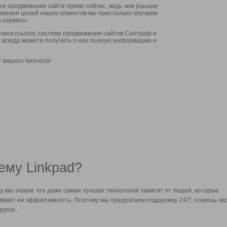
ите продвижение сайта прямо сейчас, ведь чем раньше
стижения целей наших клиентов мы пристально изучаем
 сервисы.
оиск ссылок, систему продвижения сайтов Сеотраф и
вы всегда можете получить о них полную информацию и
т вашего бизнеса!
ему Linkpad?
у мы знаем, что даже самая лучшая технология зависит от людей, которые
вают ее эффективность. Поэтому мы предлагаем поддержку 24/7, помощь экс
ругое.