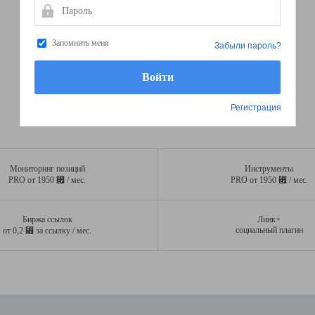
Пароль
Запомнить меня
Забыли пароль?
Регистрация
Мониторинг позиций
Инструменты
⃏
⃏
PRO от 1950
/ мес.
PRO от 1950
/ мес.
Биржа ссылок
Линк+
⃏
социальный плагин
от 0,2
за ссылку / мес.