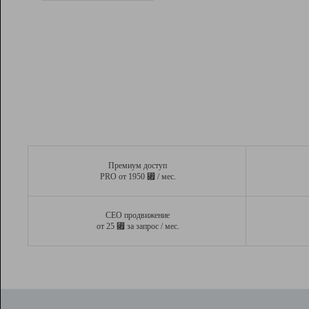
Рейтинг
Вывод и удержание в ТОП10 выдачи
поисковых систем
Инструменты
Разработчикам
Партнерская
программа
Помощь
Премиум доступ
⃏
PRO от 1950
/ мес.
СЕО продвижение
⃏
от 25
за запрос / мес.