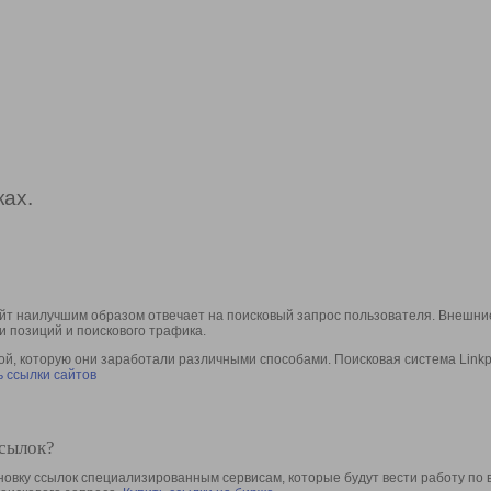
ах.
йт наилучшим образом отвечает на поисковый запрос пользователя. Внешние
и позиций и поискового трафика.
, которую они заработали различными способами. Поисковая система Linkpa
 ссылки сайтов
ссылок?
овку ссылок специализированным сервисам, которые будут вести работу по 