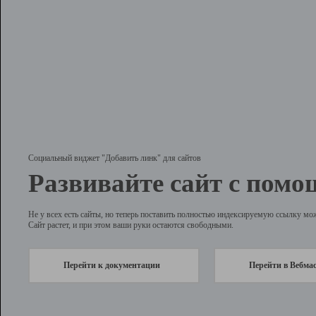
Социальный виджет "Добавить линк" для сайтов
Развивайте сайт с помо
Не у всех есть сайты, но теперь поставить полностью индексируемую ссылку мо
Сайт растет, и при этом ваши руки остаются свободными.
Перейти к документации
Перейти в Вебма