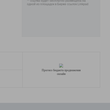
** ссылка будет бесплатно размещена на
одной из площадок в Бирже ссылок Linkpad
Прогноз бюджета продвижения
онлайн