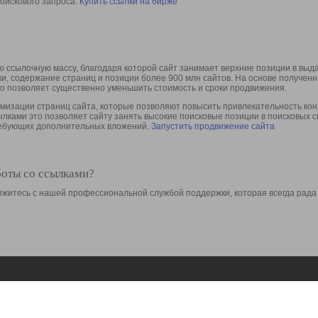
оискового запроса.
Купить ссылки на бирже
 ссылочную массу, благодаря которой сайт занимает верхние позиции в выд
ки, содержание страниц и позиции более 900 млн сайтов. На основе получе
то позволяет существенно уменьшить стоимость и сроки продвижения.
изации страниц сайта, которые позволяют повысить привлекательность конт
сылками это позволяет сайту занять высокие поисковые позиции в поисковых 
требующих дополнительных вложений.
Запустить продвижение сайта
боты со ссылками?
свяжитесь с нашей профессиональной службой поддержки, которая всегда рада
Ресурсы