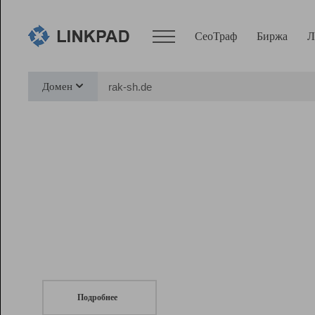
СеоТраф
Биржа
Л
Сервисы
Домен
СеоТраф
Монитор
Биржа
Pro
Линк+
СеоТраф
Запустите
продвижение сайта
c LinkPad.
Ресурсы
Вебмастер
Подробнее