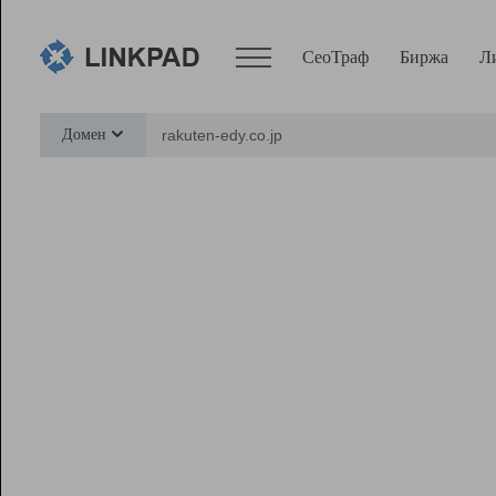
СеоТраф
Биржа
Л
Сервисы
Домен
СеоТраф
Монитор
Биржа
Pro
Линк+
Ресурсы
Вебмастер