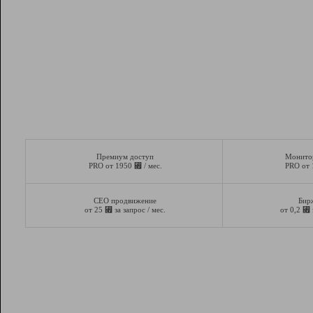
Премиум доступ
Монито
⃏
PRO от 1950
/ мес.
PRO от
СЕО продвижение
Бир
⃏
⃏
от 25
за запрос / мес.
от 0,2