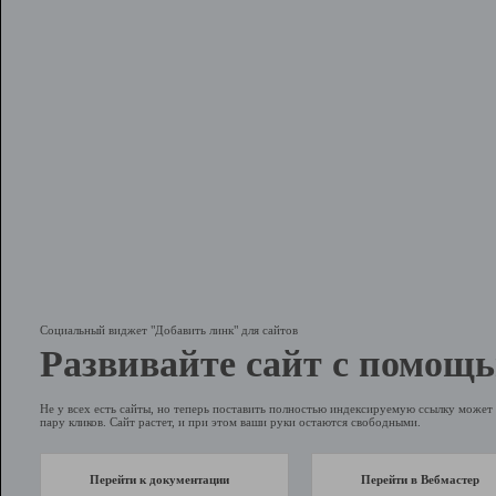
Социальный виджет "Добавить линк" для сайтов
Развивайте сайт с помощь
Не у всех есть сайты, но теперь поставить полностью индексируемую ссылку может 
пару кликов. Сайт растет, и при этом ваши руки остаются свободными.
Перейти к документации
Перейти в Вебмастер