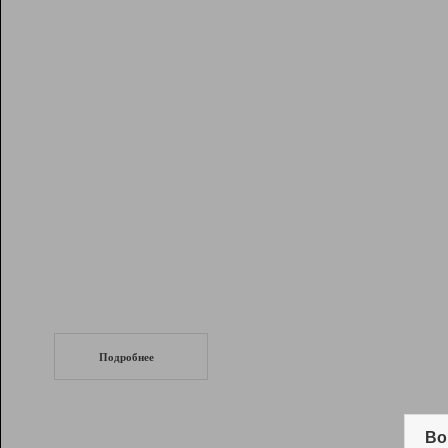
Рейтинг
Инструменты
Разработчикам
Партнерская
программа
Помощь
СеоТраф
Запустите
продвижение сайта
c LinkPad.
Подробнее
Вывод и удержание в ТОП10 выдачи
поисковых систем
Во