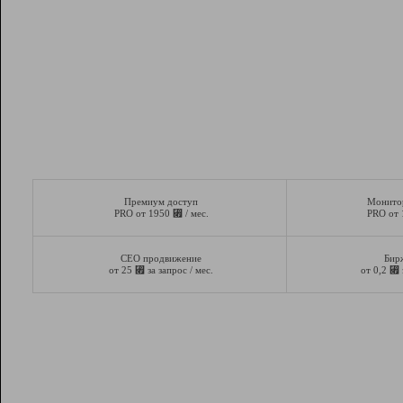
Премиум доступ
Монито
⃏
PRO от 1950
/ мес.
PRO от
СЕО продвижение
Бир
⃏
⃏
от 25
за запрос / мес.
от 0,2