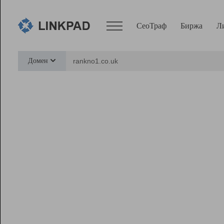
СеоТраф
Биржа
Л
Сервисы
Домен
СеоТраф
Монитор
Биржа
Pro
Линк+
Ресурсы
Вебмастер