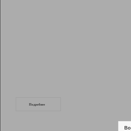
Рейтинг
Инструменты
Разработчикам
Партнерская
программа
Помощь
СеоТраф
Запустите
продвижение сайта
c LinkPad.
Подробнее
Вывод и удержание в ТОП10 выдачи
поисковых систем
Во