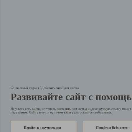
Социальный виджет "Добавить линк" для сайтов
Развивайте сайт с помощь
Не у всех есть сайты, но теперь поставить полностью индексируемую ссылку может 
пару кликов. Сайт растет, и при этом ваши руки остаются свободными.
Перейти к документации
Перейти в Вебмастер