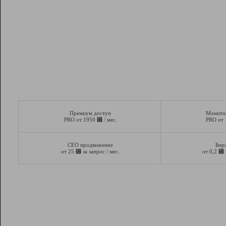
Премиум доступ
Монито
⃏
PRO от 1950
/ мес.
PRO от
СЕО продвижение
Бир
⃏
⃏
от 25
за запрос / мес.
от 0,2