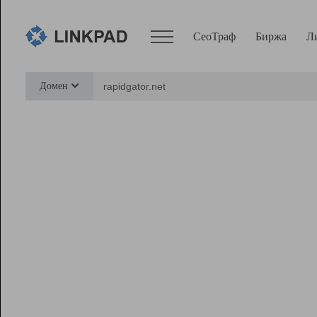
СеоТраф
Биржа
Л
Сервисы
Домен
СеоТраф
Монитор
Биржа
Pro
Линк+
Ресурсы
Вебмастер