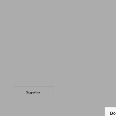
Рейтинг
Инструменты
Разработчикам
Партнерская
программа
Помощь
СеоТраф
Запустите
продвижение сайта
c LinkPad.
Подробнее
Вывод и удержание в ТОП10 выдачи
поисковых систем
Во