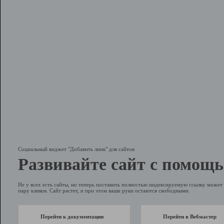
Социальный виджет "Добавить линк" для сайтов
Развивайте сайт с помощь
Не у всех есть сайты, но теперь поставить полностью индексируемую ссылку может 
пару кликов. Сайт растет, и при этом ваши руки остаются свободными.
Перейти к документации
Перейти в Вебмастер