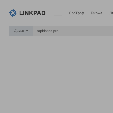
СеоТраф
Биржа
Л
Сервисы
Домен
СеоТраф
Монитор
Биржа
Pro
Линк+
Ресурсы
Вебмастер