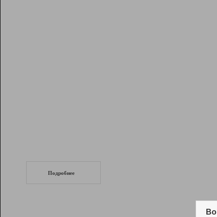
Рейтинг
Инструменты
Разработчикам
Партнерская
программа
Помощь
СеоТраф
Запустите
продвижение сайта
c LinkPad.
Подробнее
Вывод и удержание в ТОП10 выдачи
поисковых систем
Во