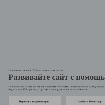
Социальный виджет "Добавить линк" для сайтов
Развивайте сайт с помощь
Не у всех есть сайты, но теперь поставить полностью индексируемую ссылку может 
пару кликов. Сайт растет, и при этом ваши руки остаются свободными.
Перейти к документации
Перейти в Вебмастер