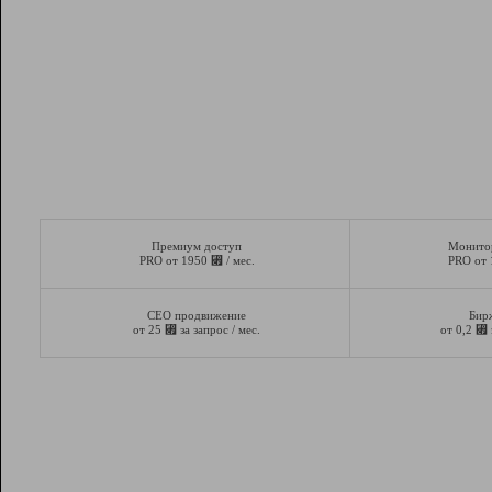
Премиум доступ
Монито
⃏
PRO от 1950
/ мес.
PRO от
СЕО продвижение
Бир
⃏
⃏
от 25
за запрос / мес.
от 0,2