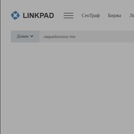
СеоТраф
Биржа
Л
Сервисы
Домен
СеоТраф
Монитор
Биржа
Pro
Линк+
Ресурсы
Вебмастер