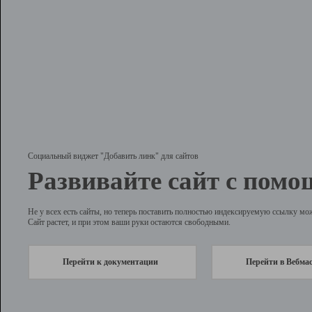
Социальный виджет "Добавить линк" для сайтов
Развивайте сайт с помо
Не у всех есть сайты, но теперь поставить полностью индексируемую ссылку мо
Сайт растет, и при этом ваши руки остаются свободными.
Перейти к документации
Перейти в Вебма