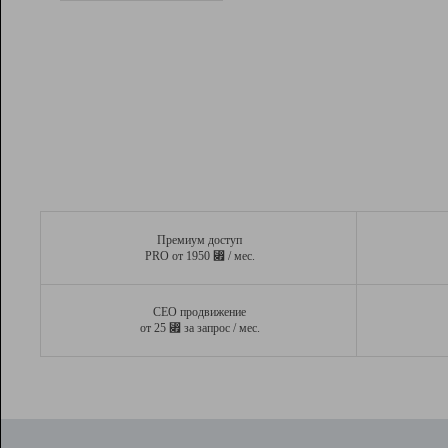
Рейтинг
Вывод и удержание в ТОП10 выдачи
поисковых систем
Инструменты
Разработчикам
Партнерская
программа
Помощь
Премиум доступ
⃏
PRO от 1950
/ мес.
СЕО продвижение
⃏
от 25
за запрос / мес.