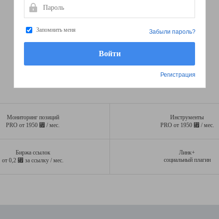
Пароль
Запомнить меня
Забыли пароль?
Регистрация
Мониторинг позиций
Инструменты
⃏
⃏
PRO от 1950
/ мес.
PRO от 1950
/ мес.
Биржа ссылок
Линк+
⃏
социальный плагин
от 0,2
за ссылку / мес.