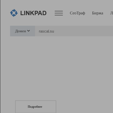
СеоТраф
Биржа
Л
Сервисы
Домен
СеоТраф
Монитор
Биржа
Pro
Линк+
СеоТраф
Запустите
продвижение сайта
c LinkPad.
Ресурсы
Вебмастер
Подробнее