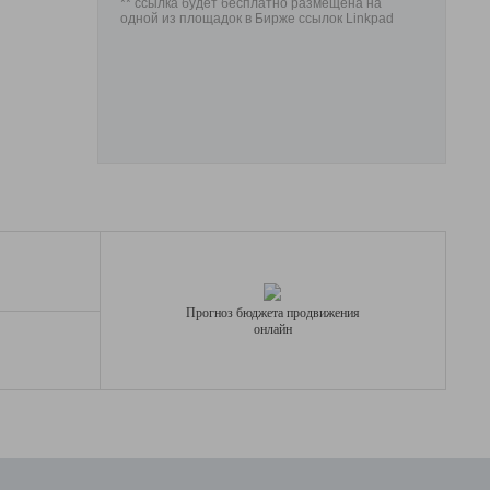
** ссылка будет бесплатно размещена на
одной из площадок в Бирже ссылок Linkpad
Прогноз бюджета продвижения
онлайн