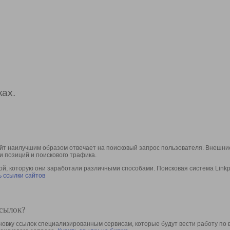
ах.
йт наилучшим образом отвечает на поисковый запрос пользователя. Внешние
и позиций и поискового трафика.
, которую они заработали различными способами. Поисковая система Linkpa
 ссылки сайтов
ссылок?
овку ссылок специализированным сервисам, которые будут вести работу по 