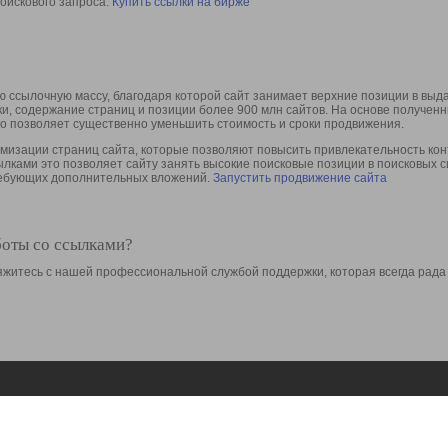
оискового запроса.
Купить ссылки на бирже
 ссылочную массу, благодаря которой сайт занимает верхние позиции в выд
ки, содержание страниц и позиции более 900 млн сайтов. На основе получе
то позволяет существенно уменьшить стоимость и сроки продвижения.
изации страниц сайта, которые позволяют повысить привлекательность конт
сылками это позволяет сайту занять высокие поисковые позиции в поисковых 
требующих дополнительных вложений.
Запустить продвижение сайта
боты со ссылками?
свяжитесь с нашей профессиональной службой поддержки, которая всегда рада
Ресурсы