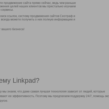
ите продвижение сайта прямо сейчас, ведь чем раньше
стижения целей наших клиентов мы пристально изучаем
 сервисы.
оиск ссылок, систему продвижения сайтов Сеотраф и
вы всегда можете получить о них полную информацию и
т вашего бизнеса!
ему Linkpad?
у мы знаем, что даже самая лучшая технология зависит от людей, которые
вают ее эффективность. Поэтому мы предлагаем поддержку 24/7, помощь экс
ругое.