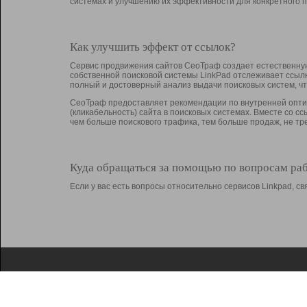
системах и улучшению их эффективности для конкретного п
Как улучшить эффект от ссылок?
Сервис продвижения сайтов СеоТраф создает естественную
собственной поисковой системы LinkPad отслеживает ссыл
полный и достоверный анализ выдачи поисковых систем, ч
СеоТраф предоставляет рекомендации по внутренней оптим
(кликабельность) сайта в поисковых системах. Вместе со с
чем больше поискового трафика, тем больше продаж, не 
Куда обращаться за помощью по вопросам ра
Если у вас есть вопросы относительно сервисов Linkpad, 
О Linkpad
Поддержка