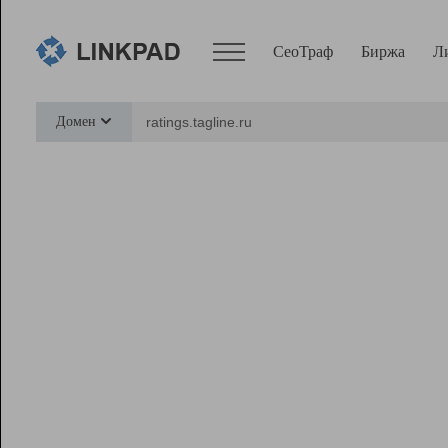
СеоТраф
Биржа
Л
Сервисы
Домен
СеоТраф
Монитор
Биржа
Pro
Линк+
Ресурсы
Вебмастер