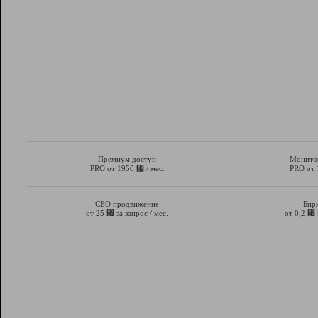
Премиум доступ
Монито
⃏
PRO от 1950
/ мес.
PRO от
СЕО продвижение
Бир
⃏
⃏
от 25
за запрос / мес.
от 0,2