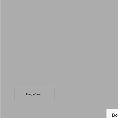
Рейтинг
Инструменты
Разработчикам
Партнерская
программа
Помощь
СеоТраф
Запустите
продвижение сайта
c LinkPad.
Подробнее
Вывод и удержание в ТОП10 выдачи
поисковых систем
Во