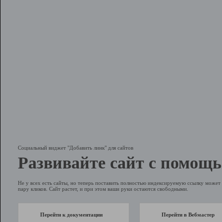
Социальный виджет "Добавить линк" для сайтов
Развивайте сайт с помощь
Не у всех есть сайты, но теперь поставить полностью индексируемую ссылку может 
пару кликов. Сайт растет, и при этом ваши руки остаются свободными.
Перейти к документации
Перейти в Вебмастер