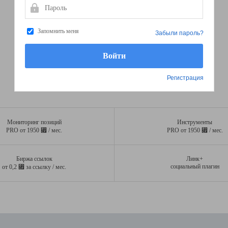
Пароль
Запомнить меня
Забыли пароль?
Регистрация
Мониторинг позиций
Инструменты
⃏
⃏
PRO от 1950
/ мес.
PRO от 1950
/ мес.
Биржа ссылок
Линк+
⃏
социальный плагин
от 0,2
за ссылку / мес.