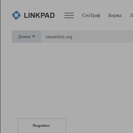
СеоТраф
Биржа
Л
Сервисы
Домен
СеоТраф
Монитор
Биржа
Pro
Линк+
СеоТраф
Запустите
продвижение сайта
c LinkPad.
Ресурсы
Вебмастер
Подробнее