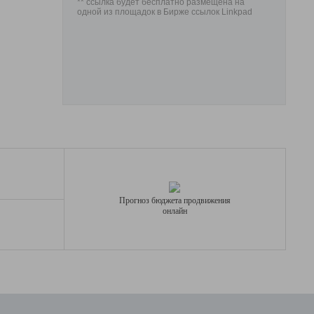
** ссылка будет бесплатно размещена на
одной из площадок в Бирже ссылок Linkpad
Прогноз бюджета продвижения
онлайн