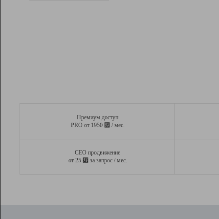
Рейтинг
Вывод и удержание в ТОП10 выдачи
поисковых систем
Инструменты
Разработчикам
Партнерская
программа
Помощь
Премиум доступ
⃏
PRO от 1950
/ мес.
СЕО продвижение
⃏
от 25
за запрос / мес.