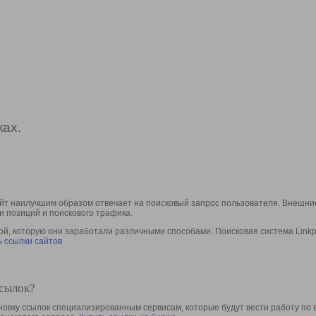
ах.
йт наилучшим образом отвечает на поисковый запрос пользователя. Внешние
и позиций и поискового трафика.
, которую они заработали различными способами. Поисковая система Linkpa
 ссылки сайтов
ссылок?
овку ссылок специализированным сервисам, которые будут вести работу по 