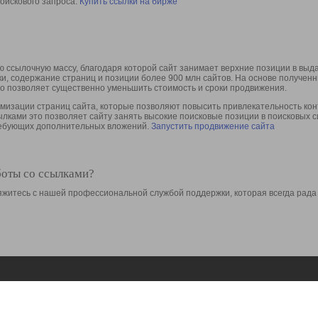
оискового запроса.
Купить ссылки на бирже
 ссылочную массу, благодаря которой сайт занимает верхние позиции в выд
ки, содержание страниц и позиции более 900 млн сайтов. На основе получе
то позволяет существенно уменьшить стоимость и сроки продвижения.
изации страниц сайта, которые позволяют повысить привлекательность конт
сылками это позволяет сайту занять высокие поисковые позиции в поисковых 
требующих дополнительных вложений.
Запустить продвижение сайта
боты со ссылками?
свяжитесь с нашей профессиональной службой поддержки, которая всегда рада
Ресурсы