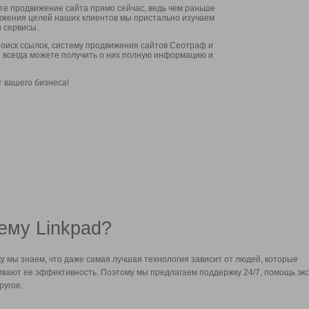
ите продвижение сайта прямо сейчас, ведь чем раньше
стижения целей наших клиентов мы пристально изучаем
 сервисы.
оиск ссылок, систему продвижения сайтов Сеотраф и
вы всегда можете получить о них полную информацию и
т вашего бизнеса!
ему Linkpad?
у мы знаем, что даже самая лучшая технология зависит от людей, которые
вают ее эффективность. Поэтому мы предлагаем поддержку 24/7, помощь экс
ругое.