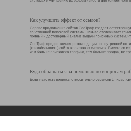
системах и улучшению их эффективности для конкретного п
Как улучшить эффект от ссылок?
Сервис продвижения сайтов СеоТраф создает естественную
собственной поисковой системы LinkPad отслеживает ссыл
полный и достоверный анализ выдачи поисковых систем, ч
СеоТраф предоставляет рекомендации по внутренней оптим
(кликабельность) сайта в поисковых системах. Вместе со с
чем больше поискового трафика, тем больше продаж, не 
Куда обращаться за помощью по вопросам ра
Если у вас есть вопросы относительно сервисов Linkpad, 
О Linkpad
Поддержка