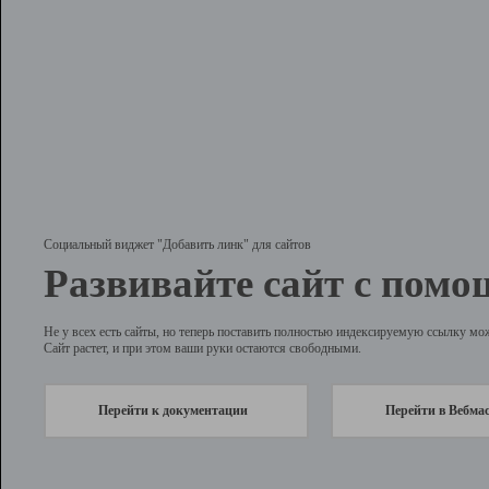
Социальный виджет "Добавить линк" для сайтов
Развивайте сайт с помо
Не у всех есть сайты, но теперь поставить полностью индексируемую ссылку мо
Сайт растет, и при этом ваши руки остаются свободными.
Перейти к документации
Перейти в Вебма