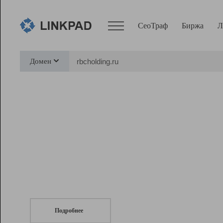
СеоТраф
Биржа
Л
Сервисы
Домен
СеоТраф
Монитор
Биржа
Pro
Линк+
СеоТраф
Запустите
продвижение сайта
c LinkPad.
Ресурсы
Вебмастер
Подробнее