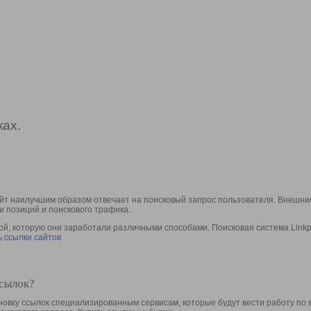
ах.
йт наилучшим образом отвечает на поисковый запрос пользователя. Внешние
и позиций и поискового трафика.
, которую они заработали различными способами. Поисковая система Linkpa
 ссылки сайтов
ссылок?
овку ссылок специализированным сервисам, которые будут вести работу по 