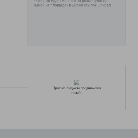
** ссылка будет бесплатно размещена на
одной из площадок в Бирже ссылок Linkpad
Прогноз бюджета продвижения
онлайн