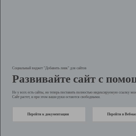
Социальный виджет "Добавить линк" для сайтов
Развивайте сайт с помо
Не у всех есть сайты, но теперь поставить полностью индексируемую ссылку мо
Сайт растет, и при этом ваши руки остаются свободными.
Перейти к документации
Перейти в Вебма