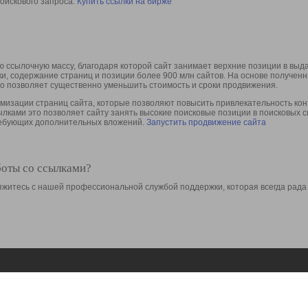
оискового запроса.
Купить ссылки на бирже
 ссылочную массу, благодаря которой сайт занимает верхние позиции в выд
ки, содержание страниц и позиции более 900 млн сайтов. На основе получе
то позволяет существенно уменьшить стоимость и сроки продвижения.
изации страниц сайта, которые позволяют повысить привлекательность конт
сылками это позволяет сайту занять высокие поисковые позиции в поисковых 
требующих дополнительных вложений.
Запустить продвижение сайта
боты со ссылками?
свяжитесь с нашей профессиональной службой поддержки, которая всегда рада
Ресурсы