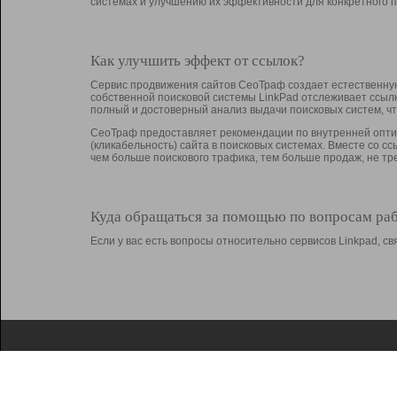
системах и улучшению их эффективности для конкретного п
Как улучшить эффект от ссылок?
Сервис продвижения сайтов СеоТраф создает естественную
собственной поисковой системы LinkPad отслеживает ссыл
полный и достоверный анализ выдачи поисковых систем, ч
СеоТраф предоставляет рекомендации по внутренней оптим
(кликабельность) сайта в поисковых системах. Вместе со с
чем больше поискового трафика, тем больше продаж, не 
Куда обращаться за помощью по вопросам ра
Если у вас есть вопросы относительно сервисов Linkpad, 
О Linkpad
Поддержка