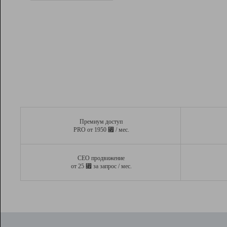
Рейтинг
Вывод и удержание в ТОП10 выдачи
поисковых систем
Инструменты
Разработчикам
Партнерская
программа
Помощь
Премиум доступ
⃏
PRO от 1950
/ мес.
СЕО продвижение
⃏
от 25
за запрос / мес.