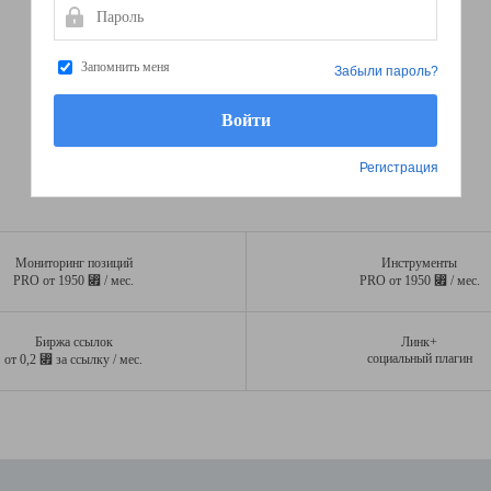
Пароль
Запомнить меня
Забыли пароль?
Регистрация
Мониторинг позиций
Инструменты
⃏
⃏
PRO от 1950
/ мес.
PRO от 1950
/ мес.
Биржа ссылок
Линк+
⃏
социальный плагин
от 0,2
за ссылку / мес.