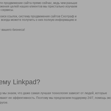
ите продвижение сайта прямо сейчас, ведь чем раньше
стижения целей наших клиентов мы пристально изучаем
 сервисы.
оиск ссылок, систему продвижения сайтов Сеотраф и
вы всегда можете получить о них полную информацию и
т вашего бизнеса!
ему Linkpad?
у мы знаем, что даже самая лучшая технология зависит от людей, которые
вают ее эффективность. Поэтому мы предлагаем поддержку 24/7, помощь экс
ругое.