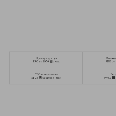
Премиум доступ
Монито
⃏
PRO от 1950
/ мес.
PRO от
СЕО продвижение
Бир
⃏
⃏
от 25
за запрос / мес.
от 0,2