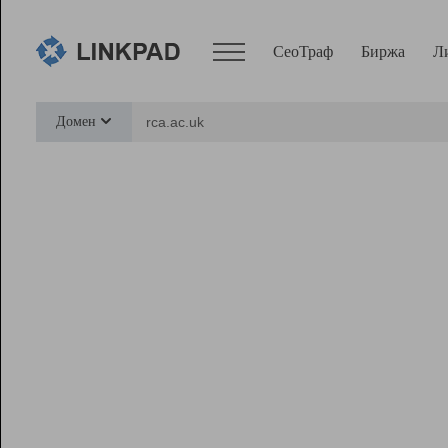
СеоТраф
Биржа
Л
Сервисы
Домен
СеоТраф
Монитор
Биржа
Pro
Линк+
Ресурсы
Вебмастер