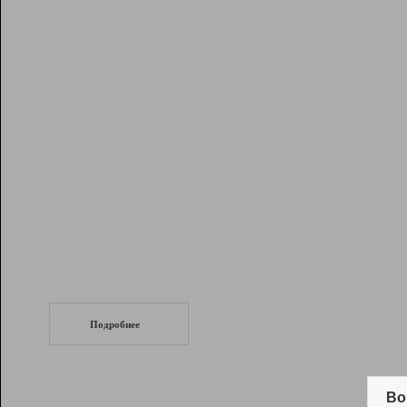
Рейтинг
Инструменты
Разработчикам
Партнерская
программа
Помощь
СеоТраф
Запустите
продвижение сайта
c LinkPad.
Подробнее
Вывод и удержание в ТОП10 выдачи
поисковых систем
Во