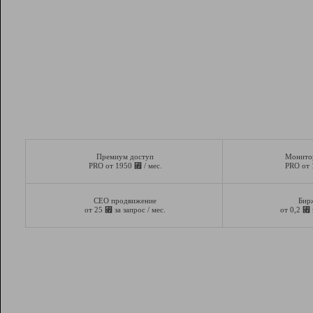
Премиум доступ
Монито
⃏
PRO от 1950
/ мес.
PRO от
СЕО продвижение
Бир
⃏
⃏
от 25
за запрос / мес.
от 0,2