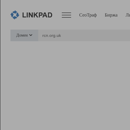
СеоТраф
Биржа
Л
Сервисы
Домен
СеоТраф
Монитор
Биржа
Pro
Линк+
Ресурсы
Вебмастер