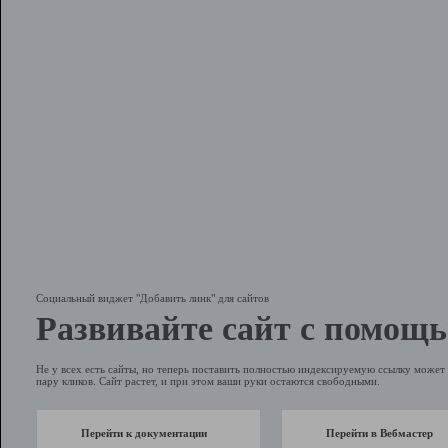
Социальный виджет "Добавить линк" для сайтов
Развивайте сайт с помощь
Не у всех есть сайты, но теперь поставить полностью индексируемую ссылку может 
пару кликов. Сайт растет, и при этом ваши руки остаются свободными.
Перейти к документации
Перейти в Вебмастер