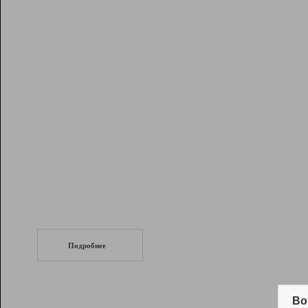
Рейтинг
Инструменты
Разработчикам
Партнерская
программа
Помощь
СеоТраф
Запустите
продвижение сайта
c LinkPad.
Подробнее
Вывод и удержание в ТОП10 выдачи
поисковых систем
Во