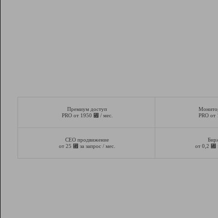
Премиум доступ
Монито
⃏
PRO от 1950
/ мес.
PRO от
СЕО продвижение
Бир
⃏
⃏
от 25
за запрос / мес.
от 0,2