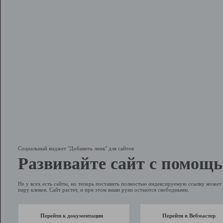
Социальный виджет "Добавить линк" для сайтов
Развивайте сайт с помощь
Не у всех есть сайты, но теперь поставить полностью индексируемую ссылку может 
пару кликов. Сайт растет, и при этом ваши руки остаются свободными.
Перейти к документации
Перейти в Вебмастер