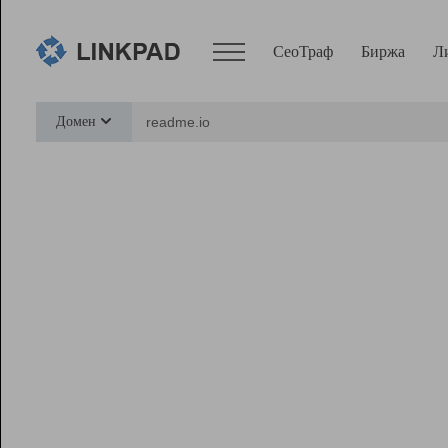
СеоТраф
Биржа
Л
Сервисы
Домен
СеоТраф
Монитор
Биржа
Pro
Линк+
Ресурсы
Вебмастер