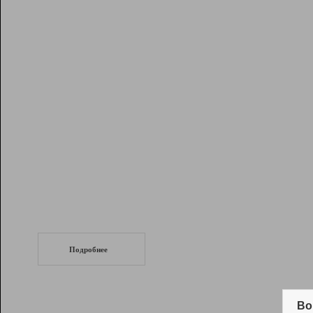
Рейтинг
Инструменты
Разработчикам
Партнерская
программа
Помощь
СеоТраф
Запустите
продвижение сайта
c LinkPad.
Подробнее
Вывод и удержание в ТОП10 выдачи
поисковых систем
Во