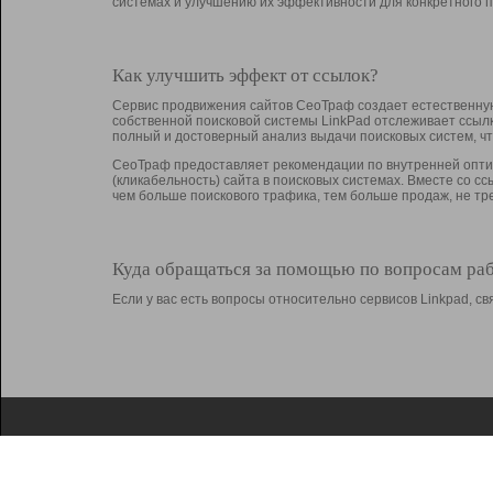
системах и улучшению их эффективности для конкретного п
Как улучшить эффект от ссылок?
Сервис продвижения сайтов СеоТраф создает естественную
собственной поисковой системы LinkPad отслеживает ссыл
полный и достоверный анализ выдачи поисковых систем, ч
СеоТраф предоставляет рекомендации по внутренней оптим
(кликабельность) сайта в поисковых системах. Вместе со с
чем больше поискового трафика, тем больше продаж, не 
Куда обращаться за помощью по вопросам ра
Если у вас есть вопросы относительно сервисов Linkpad, 
О Linkpad
Поддержка