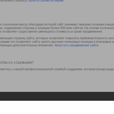
оискового запроса.
Купить ссылки на бирже
 ссылочную массу, благодаря которой сайт занимает верхние позиции в выд
ки, содержание страниц и позиции более 900 млн сайтов. На основе получе
то позволяет существенно уменьшить стоимость и сроки продвижения.
изации страниц сайта, которые позволяют повысить привлекательность конт
сылками это позволяет сайту занять высокие поисковые позиции в поисковых 
требующих дополнительных вложений.
Запустить продвижение сайта
боты со ссылками?
свяжитесь с нашей профессиональной службой поддержки, которая всегда рада
Ресурсы