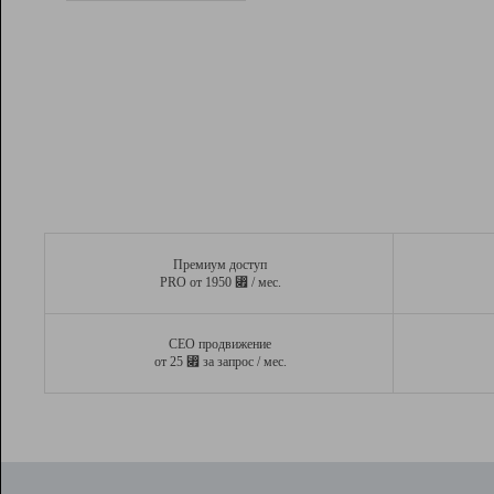
Рейтинг
Вывод и удержание в ТОП10 выдачи
поисковых систем
Инструменты
Разработчикам
Партнерская
программа
Помощь
Премиум доступ
⃏
PRO от 1950
/ мес.
СЕО продвижение
⃏
от 25
за запрос / мес.