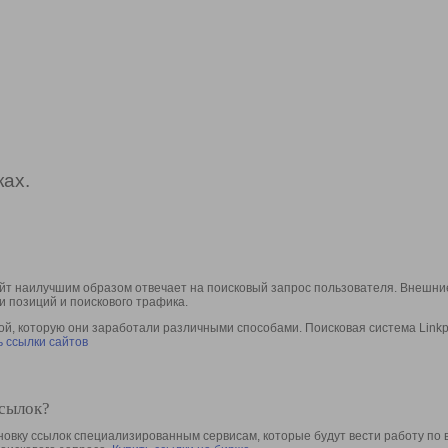
ах.
йт наилучшим образом отвечает на поисковый запрос пользователя. Внешние
и позиций и поискового трафика.
, которую они заработали различными способами. Поисковая система Linkpa
 ссылки сайтов
ссылок?
овку ссылок специализированным сервисам, которые будут вести работу по 