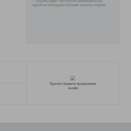
** ссылка будет бесплатно размещена на
одной из площадок в Бирже ссылок Linkpad
Прогноз бюджета продвижения
онлайн