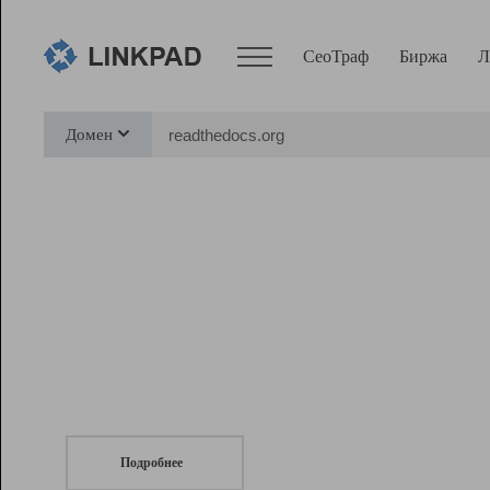
СеоТраф
Биржа
Л
Сервисы
Домен
СеоТраф
Монитор
Биржа
Pro
Линк+
СеоТраф
Запустите
продвижение сайта
c LinkPad.
Ресурсы
Вебмастер
Подробнее