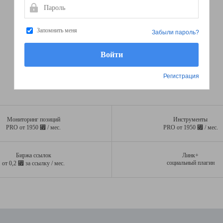
Пароль
Запомнить меня
Забыли пароль?
Регистрация
Мониторинг позиций
Инструменты
⃏
⃏
PRO от 1950
/ мес.
PRO от 1950
/ мес.
Биржа ссылок
Линк+
⃏
социальный плагин
от 0,2
за ссылку / мес.