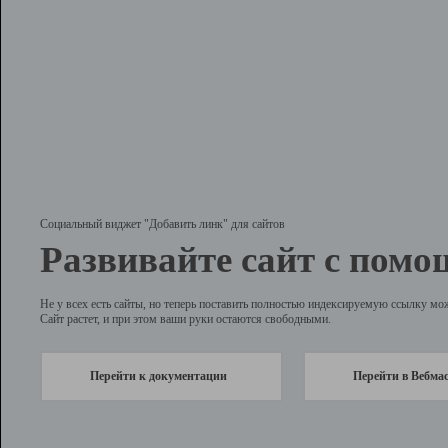
Социальный виджет "Добавить линк" для сайтов
Развивайте сайт с помо
Не у всех есть сайты, но теперь поставить полностью индексируемую ссылку мо
Сайт растет, и при этом ваши руки остаются свободными.
Перейти к документации
Перейти в Вебма