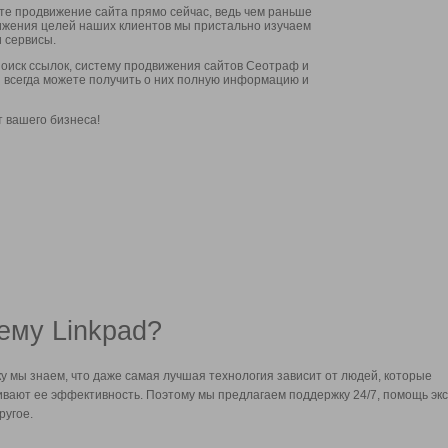
ите продвижение сайта прямо сейчас, ведь чем раньше
стижения целей наших клиентов мы пристально изучаем
 сервисы.
оиск ссылок, систему продвижения сайтов Сеотраф и
вы всегда можете получить о них полную информацию и
т вашего бизнеса!
ему Linkpad?
у мы знаем, что даже самая лучшая технология зависит от людей, которые
вают ее эффективность. Поэтому мы предлагаем поддержку 24/7, помощь экс
ругое.