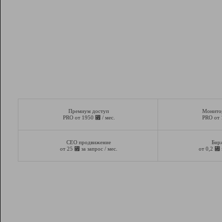
Премиум доступ
Монито
⃏
PRO от 1950
/ мес.
PRO от
СЕО продвижение
Бир
⃏
⃏
от 25
за запрос / мес.
от 0,2