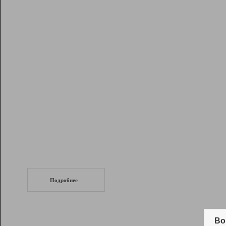
Рейтинг
Инструменты
Разработчикам
Партнерская
программа
Помощь
СеоТраф
Запустите
продвижение сайта
c LinkPad.
Подробнее
Вывод и удержание в ТОП10 выдачи
поисковых систем
Во