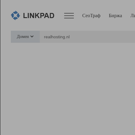
СеоТраф
Биржа
Л
Сервисы
Домен
СеоТраф
Монитор
Биржа
Pro
Линк+
Ресурсы
Вебмастер