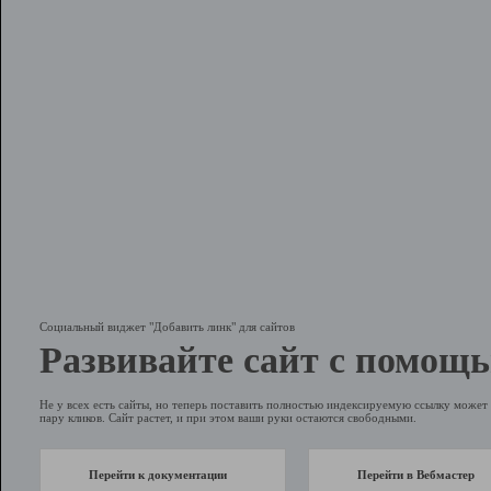
Социальный виджет "Добавить линк" для сайтов
Развивайте сайт с помощь
Не у всех есть сайты, но теперь поставить полностью индексируемую ссылку может 
пару кликов. Сайт растет, и при этом ваши руки остаются свободными.
Перейти к документации
Перейти в Вебмастер