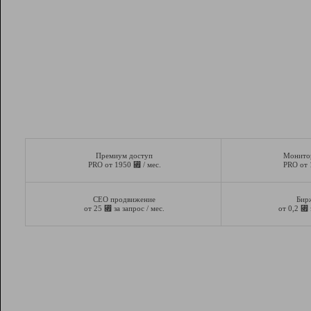
Премиум доступ
Монито
⃏
PRO от 1950
/ мес.
PRO от
СЕО продвижение
Бир
⃏
⃏
от 25
за запрос / мес.
от 0,2