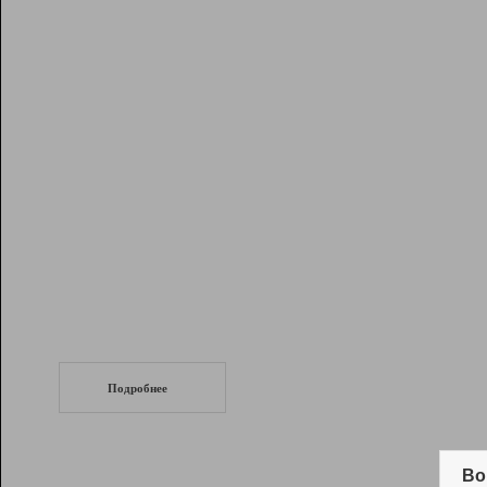
Рейтинг
Инструменты
Разработчикам
Партнерская
программа
Помощь
СеоТраф
Запустите
продвижение сайта
c LinkPad.
Подробнее
Вывод и удержание в ТОП10 выдачи
поисковых систем
Во