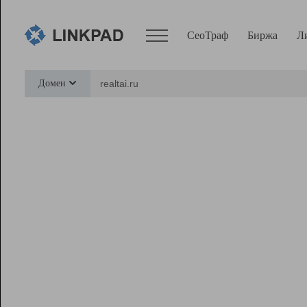
СеоТраф
Биржа
Л
Сервисы
Домен
СеоТраф
Монитор
Биржа
Pro
Линк+
Ресурсы
Вебмастер