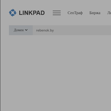
СеоТраф
Биржа
Л
Сервисы
Домен
СеоТраф
Монитор
Биржа
Pro
Линк+
Ресурсы
Вебмастер