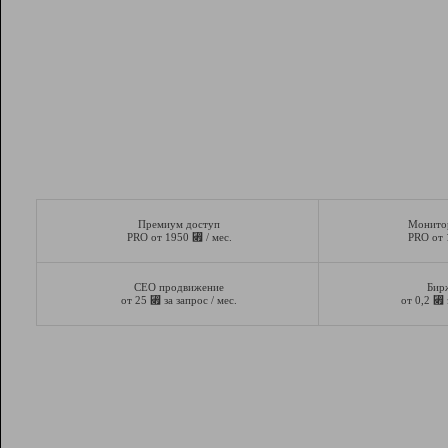
Премиум доступ
Монито
⃏
PRO от 1950
/ мес.
PRO от
СЕО продвижение
Бир
⃏
⃏
от 25
за запрос / мес.
от 0,2