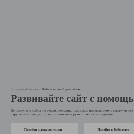
Социальный виджет "Добавить линк" для сайтов
Развивайте сайт с помощь
Не у всех есть сайты, но теперь поставить полностью индексируемую ссылку может 
пару кликов. Сайт растет, и при этом ваши руки остаются свободными.
Перейти к документации
Перейти в Вебмастер