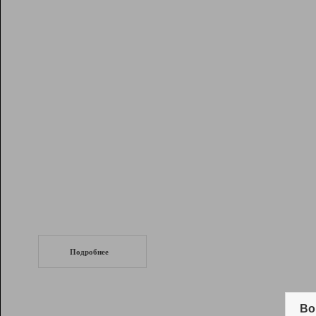
Рейтинг
Инструменты
Разработчикам
Партнерская
программа
Помощь
СеоТраф
Запустите
продвижение сайта
c LinkPad.
Подробнее
Вывод и удержание в ТОП10 выдачи
поисковых систем
Во