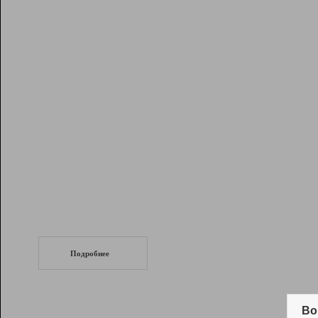
Рейтинг
Инструменты
Разработчикам
Партнерская
программа
Помощь
СеоТраф
Запустите
продвижение сайта
c LinkPad.
Подробнее
Вывод и удержание в ТОП10 выдачи
поисковых систем
Во