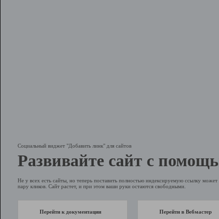
Социальный виджет "Добавить линк" для сайтов
Развивайте сайт с помощь
Не у всех есть сайты, но теперь поставить полностью индексируемую ссылку может 
пару кликов. Сайт растет, и при этом ваши руки остаются свободными.
Перейти к документации
Перейти в Вебмастер