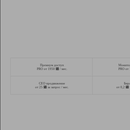
Премиум доступ
Монито
⃏
PRO от 1950
/ мес.
PRO от
СЕО продвижение
Бир
⃏
⃏
от 25
за запрос / мес.
от 0,2