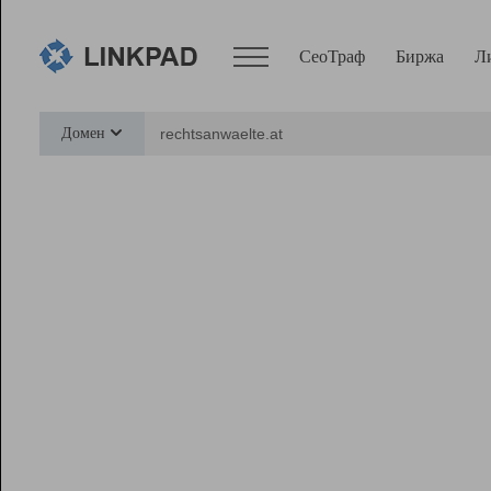
СеоТраф
Биржа
Л
Сервисы
Домен
СеоТраф
Монитор
Биржа
Pro
Линк+
Ресурсы
Вебмастер