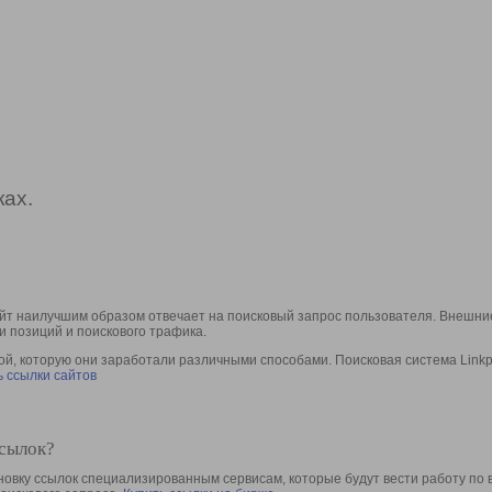
ах.
йт наилучшим образом отвечает на поисковый запрос пользователя. Внешние
и позиций и поискового трафика.
, которую они заработали различными способами. Поисковая система Linkpa
 ссылки сайтов
ссылок?
овку ссылок специализированным сервисам, которые будут вести работу по 