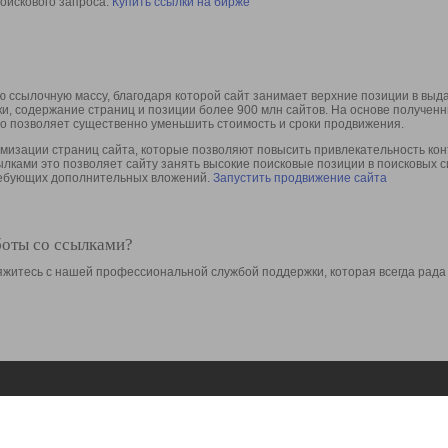
оискового запроса.
Купить ссылки на бирже
 ссылочную массу, благодаря которой сайт занимает верхние позиции в выд
ки, содержание страниц и позиции более 900 млн сайтов. На основе получе
то позволяет существенно уменьшить стоимость и сроки продвижения.
изации страниц сайта, которые позволяют повысить привлекательность конт
сылками это позволяет сайту занять высокие поисковые позиции в поисковых 
требующих дополнительных вложений.
Запустить продвижение сайта
боты со ссылками?
свяжитесь с нашей профессиональной службой поддержки, которая всегда рада
Ресурсы