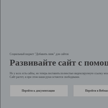
Социальный виджет "Добавить линк" для сайтов
Развивайте сайт с помо
Не у всех есть сайты, но теперь поставить полностью индексируемую ссылку мо
Сайт растет, и при этом ваши руки остаются свободными.
Перейти к документации
Перейти в Вебма