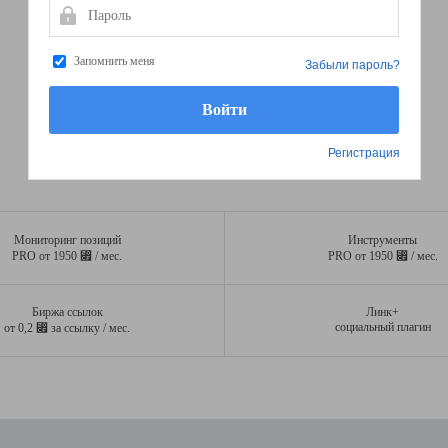
Пароль
Запомнить меня
Забыли пароль?
Регистрация
Мониторинг позиций
Инструменты
⃏
⃏
PRO от 1950
/ мес.
PRO от 1950
/ мес.
Биржа ссылок
Линк+
⃏
социальный плагин
от 0,2
за ссылку / мес.