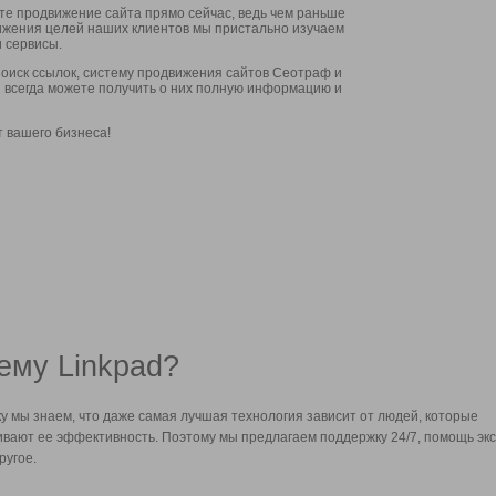
ите продвижение сайта прямо сейчас, ведь чем раньше
стижения целей наших клиентов мы пристально изучаем
 сервисы.
оиск ссылок, систему продвижения сайтов Сеотраф и
вы всегда можете получить о них полную информацию и
т вашего бизнеса!
ему Linkpad?
у мы знаем, что даже самая лучшая технология зависит от людей, которые
вают ее эффективность. Поэтому мы предлагаем поддержку 24/7, помощь экс
ругое.