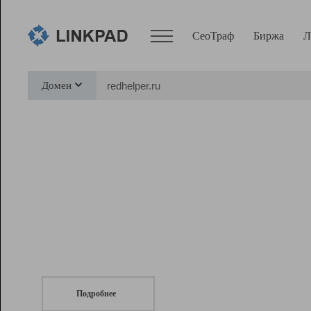
СеоТраф
Биржа
Л
Сервисы
Домен
СеоТраф
Монитор
Биржа
Pro
Линк+
СеоТраф
Запустите
продвижение сайта
c LinkPad.
Ресурсы
Вебмастер
Подробнее