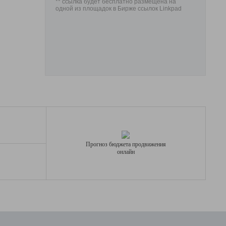
** ссылка будет бесплатно размещена на
одной из площадок в Бирже ссылок Linkpad
Прогноз бюджета продвижения
онлайн