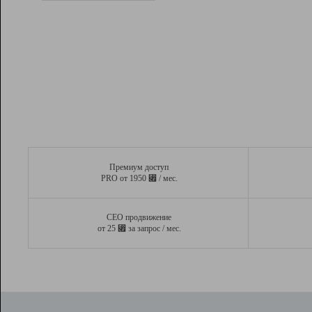
Рейтинг
Вывод и удержание в ТОП10 выдачи
поисковых систем
Инструменты
Разработчикам
Партнерская
программа
Помощь
Премиум доступ
⃏
PRO от 1950
/ мес.
СЕО продвижение
⃏
от 25
за запрос / мес.