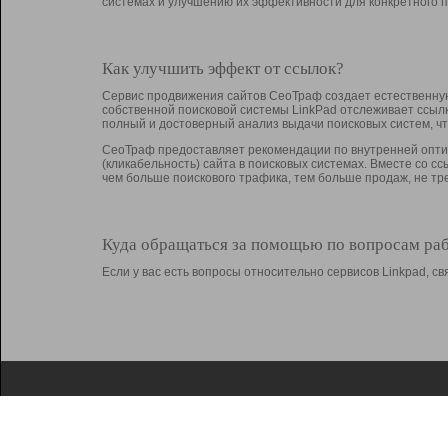
системах и улучшению их эффективности для конкретного п
Как улучшить эффект от ссылок?
Сервис продвижения сайтов СеоТраф создает естественную
собственной поисковой системы LinkPad отслеживает ссыл
полный и достоверный анализ выдачи поисковых систем, ч
СеоТраф предоставляет рекомендации по внутренней оптим
(кликабельность) сайта в поисковых системах. Вместе со с
чем больше поискового трафика, тем больше продаж, не 
Куда обращаться за помощью по вопросам ра
Если у вас есть вопросы относительно сервисов Linkpad, 
О Linkpad
Поддержка