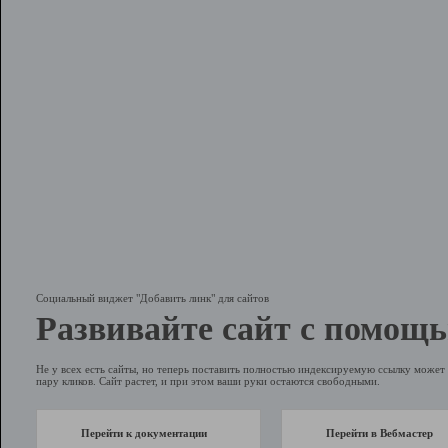
Социальный виджет "Добавить линк" для сайтов
Развивайте сайт с помощь
Не у всех есть сайты, но теперь поставить полностью индексируемую ссылку может 
пару кликов. Сайт растет, и при этом ваши руки остаются свободными.
Перейти к документации
Перейти в Вебмастер