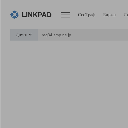
СеоТраф
Биржа
Л
Сервисы
Домен
СеоТраф
Монитор
Биржа
Pro
Линк+
Ресурсы
Вебмастер