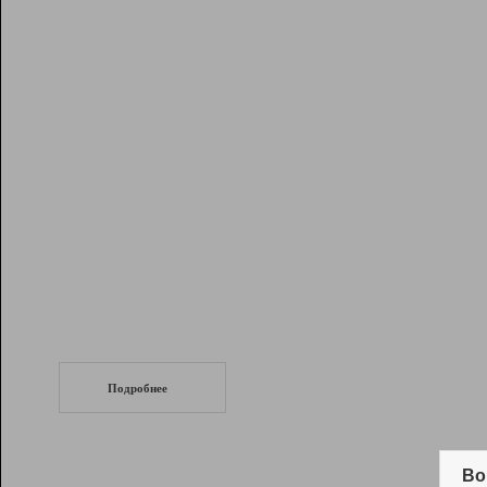
Рейтинг
Инструменты
Разработчикам
Партнерская
программа
Помощь
СеоТраф
Запустите
продвижение сайта
c LinkPad.
Подробнее
Вывод и удержание в ТОП10 выдачи
поисковых систем
Во