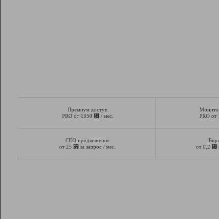
Премиум доступ
Монито
⃏
PRO от 1950
/ мес.
PRO от
СЕО продвижение
Бир
⃏
⃏
от 25
за запрос / мес.
от 0,2