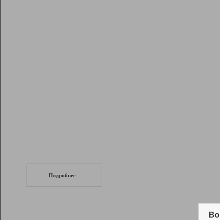
Рейтинг
Инструменты
Разработчикам
Партнерская
программа
Помощь
СеоТраф
Запустите
продвижение сайта
c LinkPad.
Подробнее
Вывод и удержание в ТОП10 выдачи
поисковых систем
Во