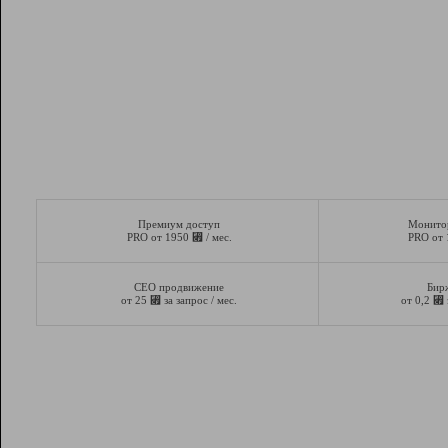
Премиум доступ
Монито
⃏
PRO от 1950
/ мес.
PRO от
СЕО продвижение
Бир
⃏
⃏
от 25
за запрос / мес.
от 0,2