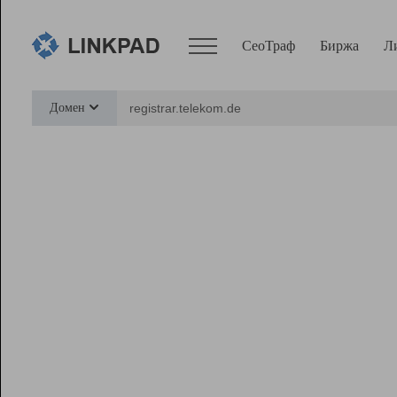
СеоТраф
Биржа
Л
Сервисы
Домен
СеоТраф
Монитор
Биржа
Pro
Линк+
Ресурсы
Вебмастер