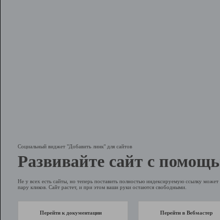
Социальный виджет "Добавить линк" для сайтов
Развивайте сайт с помощь
Не у всех есть сайты, но теперь поставить полностью индексируемую ссылку может 
пару кликов. Сайт растет, и при этом ваши руки остаются свободными.
Перейти к документации
Перейти в Вебмастер